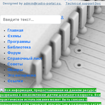
Designed by
admin@radio-portal.su.
Technical support
Doc
Поиск
Главная
Cхемы
Программы
Библиотека
Форум
Справочный лист
Советы
Обзоры
Это интересно
Cсылки
Вся информация, предоставленная на данном ресурсе
разрешена к ознакомлению детям школьного возраста. Все
практическое использование может быть связана с
повышенной электрической опасностью и разрешено детям