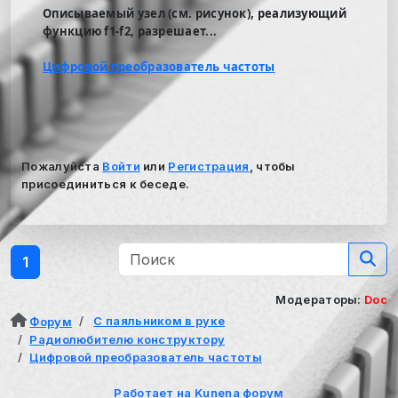
Описываемый узел (см. рисунок), реализующий
функцию f1-f2, разрешает...
Цифровой преобразователь частоты
Пожалуйста
Войти
или
Регистрация
, чтобы
присоединиться к беседе.
1
Модераторы:
Doc
С паяльником в руке
Форум
Радиолюбителю конструктору
Цифровой преобразователь частоты
Работает на
Kunena форум