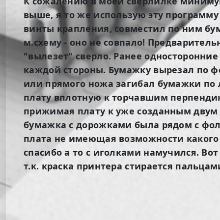
К сожалению в моей сверлилке минимум 
выше, я то же использую эту программу 
винты крапления, совместил по ним бум
м.схему - оно не совпало! Предварител
"вылезет" сверло. Ранее односторонние
каждой стороны. Бумажку вырезал по ф
или прямого ножа загибал бумажки по 
плату вплотную к торчавшим перпендик
прижимая плату к уже созданным двум с
бумажка с дорожками была рядом с фоль
плата не имеющая возможности какого
спасибо а то с иголками намучился. Вот
т.к. краска принтера стирается пальцам