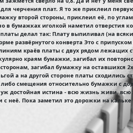
зажмётся сверло на 0,8. Да и нет у меня св
для черчения плат. Я то же приклеил первую
ажку второй стороны, приклеил её, по углам
ьно в бумажках иголкой наметил отверстия к
 платы делал так: Плату выпиливал (на всяки
орме развёрнутого конверта Это с припуско
линиям краёв платы с двух рядом лежащих с
улярно краям бумажки, загибал их повторно
торонам, загибал бумажку на оставшихся 2х 
гой а на другой стороне платы сходились с
 либо смещения относительно бумажки с дор
 уж достойная истина - всю жизнь живи, всю
и с неё. Пока заметил это дорожки на кальке