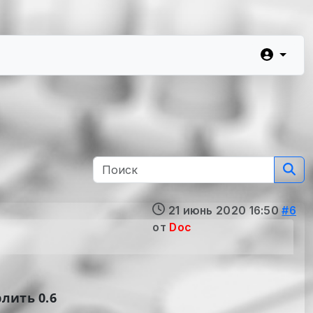
21 июнь 2020 16:50
#6
от
Doc
лить 0.6