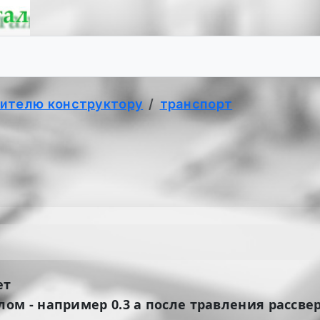
ителю конструктору
транспорт
ет
м - например 0.3 а после травления рассвер