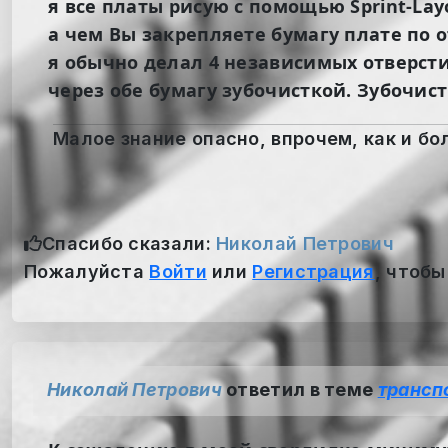
я все платы рисую с помощью Sprint-Lay
а чем Вы закрепляете бумагу плате по 
я обычно делал 4 независимых отверсти
через обе бумагу зубочисткой. Зубочис
Малое знание опасно, впрочем, как и бол
Спасибо сказали:
Николай Петрович
Пожалуйста
Войти
или
Регистрация
, чтобы
Николай Петрович
ответил в теме
трансп