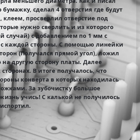
ерла меньшего диаметра. Как и писал
 бумажку, сделал 4 отверстия где будут
, клеем, просверлил отверстие под
оторые нужно сверлить и из которого
й случай) с добавлением по 1 мм с
м с каждой стороны. С помощью линейки
торон (Получался прямой угол), ложил
 на другую сторону платы. Далее
сторонах. В итоге получалось, что
тороны конверта в которых находилась
ожками. За зубочистку большое
 жизнь учись! С калькой не получилось
 испортил.