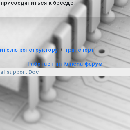
 присоединиться к беседе.
ителю конструктору
транспорт
Работает на
Kunena форум
al support
Doc