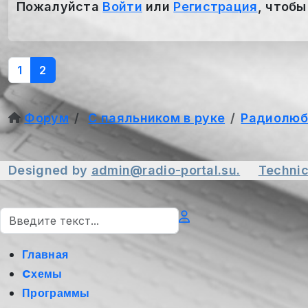
Пожалуйста
Войти
или
Регистрация
, чтобы
1
2
Форум
С паяльником в руке
Радиолюб
Designed by
admin@radio-portal.su.
Technic
Поиск
Главная
Cхемы
Программы