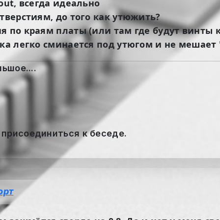
out, всегда идеально
отверстиям, до того как утюжить?
я по краям платы (или там где будут винты 
тка легко сминается под утюгом и не мешает 
ьшое....
 присоединиться к беседе.
орт