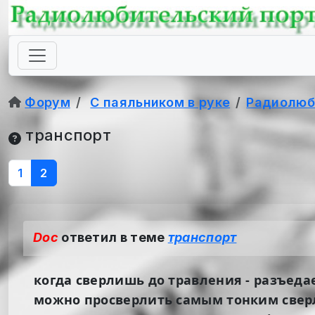
Форум
С паяльником в руке
Радиолюб
транспорт
1
2
Doc
ответил в теме
транспорт
когда сверлишь до травления - разъеда
можно просверлить самым тонким сверло