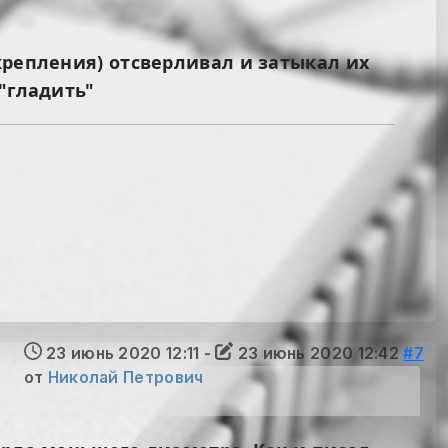
крепления) отсверливал и затыкал их
"гладить"
23 июнь 2020 12:11
-
23 июнь 2020 12:42
#7
от
Николай Петрович