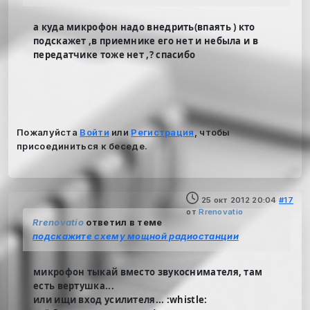
а куда микрофон надо внедрить(впаять ) кто
подскажет ,в приемнике его нет и небыла и в
передатчике тоже нет ,? спасибо
Пожалуйста
Войти
или
Регистрация
, чтобы
присоединиться к беседе.
25 окт 2012 20:04
#17
от
Rrenovatio
Rrenovatio
ответил в теме
подскажите схему мощной радиостанции
микрофон тыкай вместо звукоснимателя, там
есть вертушка...
или ищи вход усилителя... :whistle: