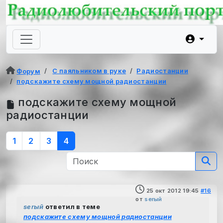
С паяльником в руке
Радиостанции
Форум
подскажите схему мощной радиостанции
подскажите схему мощной
радиостанции
1
2
3
4
25 окт 2012 19:45
#16
от
serый
serый
ответил в теме
подскажите схему мощной радиостанции