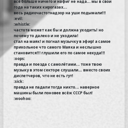
всё больше ничего и нафиг не нада... мы в свои
года на таких кирогазах...
весь радиочастотнадзор на уши подымали!!!
:evil:
:whistle:
частота может как бы и должна уходить! но
почему то далеко и не уходила!
стал на маяк! и погнал музычку в эфир! а самое
прикольное что самого Маяка и неслышно
становится!!! глушили его по самое некуда!!!
:oops:
правда и поезда с самолётами... тоже твою
музыку в этом секторе слушали... вместо своих
диспетчеров, что не есть гут!
:sick:
правда не падали тогда никто... наверное
машины были поновее всёж СССР был!
:woohoo: