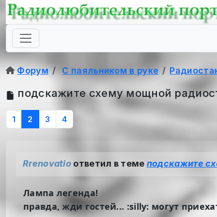
Форум
С паяльником в руке
Радиоста
подскажите схему мощной радиос
1
2
3
4
Rrenovatio
ответил в теме
подскажите сх
Лампа легенда!
правда, жди гостей... :silly: могут приеха