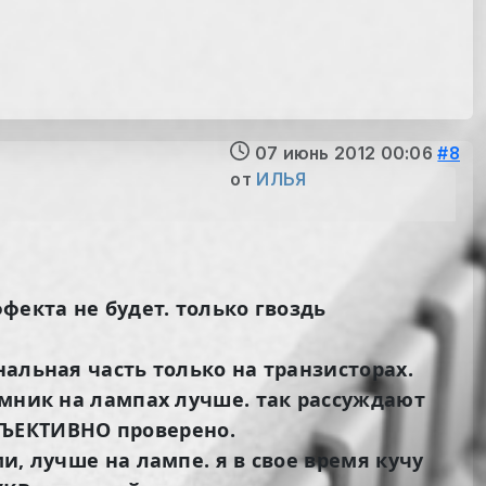
07 июнь 2012 00:06
#8
от
ИЛЬЯ
фекта не будет. только гвоздь
альная часть только на транзисторах.
емник на лампах лучше. так рассуждают
БЪЕКТИВНО
проверено.
и, лучше на лампе. я в свое время кучу