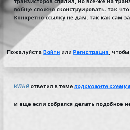
транзисторов спалил, но все-же на тра
вобще сложно сконструировать. так_что
Конкретно ссылку не дам, так как сам з
Пожалуйста
Войти
или
Регистрация
, чтобы
ИЛЬЯ
ответил в теме
подскажите схему 
и еще если собрался делать подобное
н