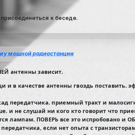
 присоединиться к беседе.
ему мощной радиостанции
ШЕЙ антенны зависит.
и и в качестве антенны гвоздь поставить. эф
скад передатчика. приемный тракт и малосигн
е. и не слушай ни кого кто говорит что при
ся лампам. ПОВЕРЬ все это испробовано и
О
передатчика, если нет опыта с транзисторам