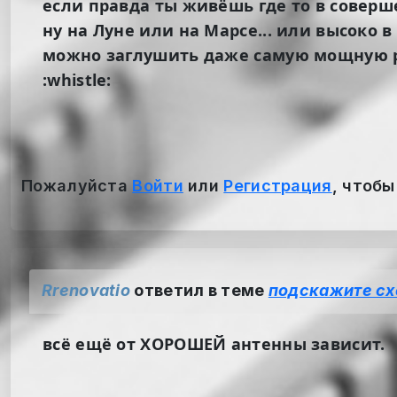
если правда ты живёшь где то в совер
ну на Луне или на Марсе... или высоко в 
можно заглушить даже самую мощную рад
:whistle:
Пожалуйста
Войти
или
Регистрация
, чтобы
Rrenovatio
ответил в теме
подскажите сх
всё ещё от ХОРОШЕЙ антенны зависит.