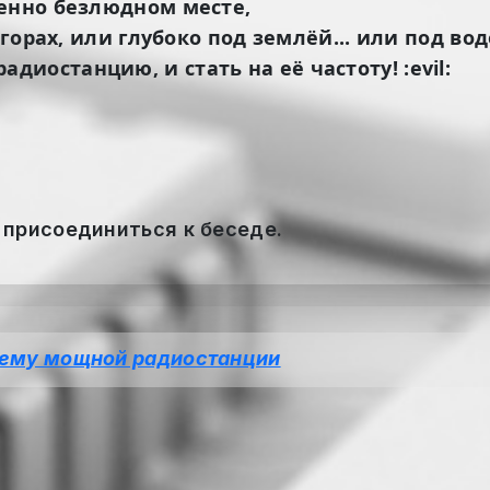
шенно безлюдном месте,
горах, или глубоко под землёй... или под водой
иостанцию, и стать на её частоту! :evil:
 присоединиться к беседе.
ему мощной радиостанции