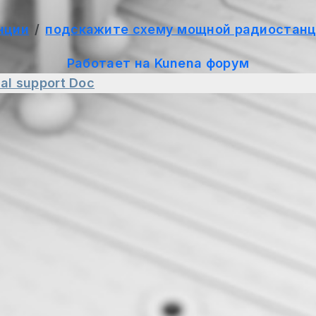
нции
подскажите схему мощной радиостан
Работает на
Kunena форум
al support
Doc