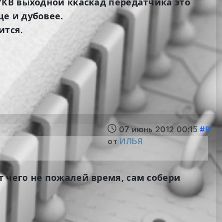
УКВ
выходной ккаскад передатчика это
е и дубовее.
ится.
07 июнь 2012 00:15
#9
от
ИЛЬЯ
т чего не пожалей время, сам собери