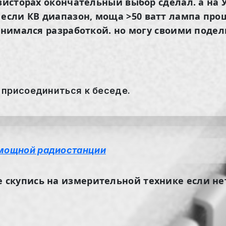
нзисторах окончательный выбор сделал. а на
 если
КВ
диапазон, моща >50 ватт лампа прощ
анимался разработкой. но могу своими подел
 присоединиться к беседе.
мощной радиостанции
е скупись на измерительной технике
если не