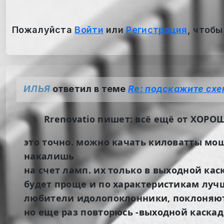
Пожалуйста
Войти
или
Регистрация
, чтобы
ИЛЬЯ
ответил в теме
Re: подскажите сх
Rrenovatio пишет: всё ещё от ХОРО
это точно. можно качать киловатты мощ
накалишь
на счет ламп. их только в выходной ка
будет проще и по характеристикам лучш
любители идолопоклонники, поклоняют
но еще раз повторюсь -выходной каскад 