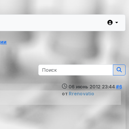
ции
06 июнь 2012 23:44
#6
от
Rrenovatio