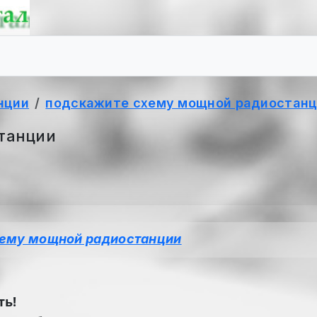
нции
подскажите схему мощной радиостан
танции
ему мощной радиостанции
ть!