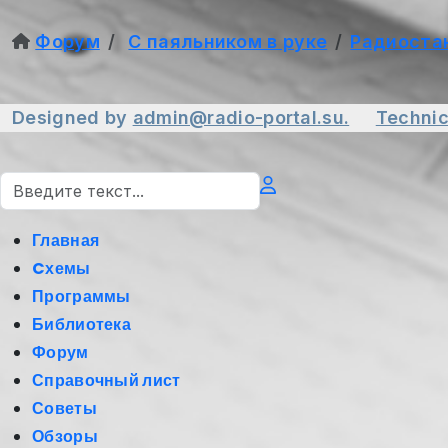
Форум
С паяльником в руке
Радиоста
Designed by
admin@radio-portal.su.
Technic
Поиск
Главная
Cхемы
Программы
Библиотека
Форум
Справочный лист
Советы
Обзоры