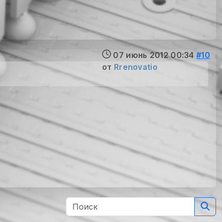
07 июнь 2012 00:34
#10
от
Rrenovatio