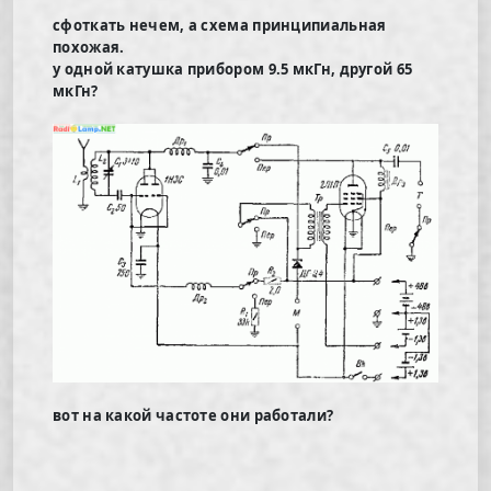
сфоткать нечем, а схема принципиальная
похожая.
у одной катушка прибором 9.5 мкГн, другой 65
мкГн?
вот на какой частоте они работали?