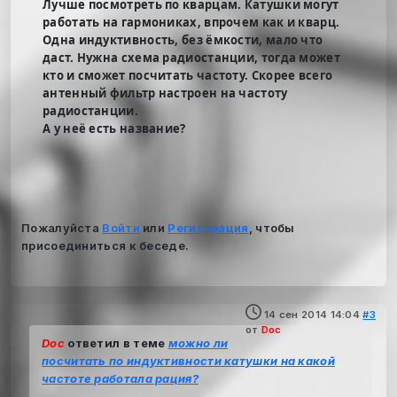
Лучше посмотреть по кварцам. Катушки могут
работать на гармониках, впрочем как и кварц.
Одна индуктивность, без ёмкости, мало что
даст. Нужна схема радиостанции, тогда может
кто и сможет посчитать частоту. Скорее всего
антенный фильтр настроен на частоту
радиостанции.
А у неё есть название?
Пожалуйста
Войти
или
Регистрация
, чтобы
присоединиться к беседе.
14 сен 2014 14:04
#3
от
Doc
Doc
ответил в теме
можно ли
посчитать по индуктивности катушки на какой
частоте работала рация?