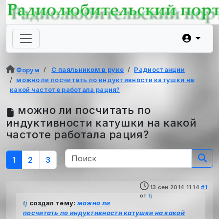
С паяльником в руке
Радиостанции
Форум
можно ли посчитать по индуктивности катушки на
какой частоте работала рация?
можно ли посчитать по
индуктивности катушки на какой
частоте работала рация?
1
2
3
13 сен 2014 11:14
#1
от
tj
tj
создал тему:
можно ли
посчитать по индуктивности катушки на какой