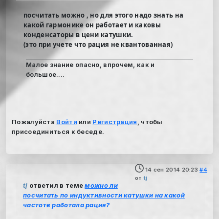
посчитать можно , но для этого надо знать на
какой гармонике он работает и каковы
конденсаторы в цени катушки.
(это при учете что рация не квантованная)
Малое знание опасно, впрочем, как и
большое....
Пожалуйста
Войти
или
Регистрация
, чтобы
присоединиться к беседе.
14 сен 2014 20:23
#4
от
tj
tj
ответил в теме
можно ли
посчитать по индуктивности катушки на какой
частоте работала рация?