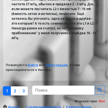
частоте 27 мГц, обычно в пределах 2 - 3 мГц. Дос,
если можете посчитать L2 с ёмкостью 7 - 15 пФ
(ёмкость сеток и антенны), помогите. Ещё
хотелось бы уточнить: одна катушка и другая -
это которые? А то есть сомнения, что это L1 и L2.
Никогда ранее не считал, но по " первому
приближению" у меня получилось порядка 10 - 13
мГц.
Пожалуйста
Войти
или
Регистрация
, чтобы
присоединиться к беседе.
1
2
3
Модераторы:
Doc
С паяльником в руке
Радиостанции
Форум