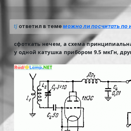
tj
ответил в теме
можно ли посчитать по 
сфоткать нечем, а схема принципиальн
у одной катушка прибором 9.5 мкГн, дру