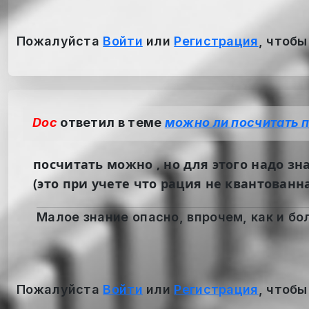
Пожалуйста
Войти
или
Регистрация
, чтобы
Doc
ответил в теме
можно ли посчитать п
посчитать можно , но для этого надо з
(это при учете что рация не квантованн
Малое знание опасно, впрочем, как и бол
Пожалуйста
Войти
или
Регистрация
, чтобы