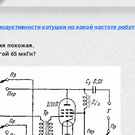
индуктивности катушки на какой частоте рабо
ая похожая.
гой 65 мкГн?