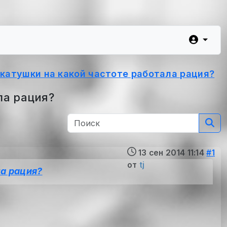
катушки на какой частоте работала рация?
ла рация?
13 сен 2014 11:14
#1
от
tj
ла рация?