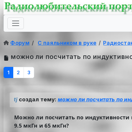
Форум
С паяльником в руке
Радиоста
можно ли посчитать по индуктивно
1
2
3
tj
создал тему:
можно ли посчитать по ин
Можно ли посчитать по индуктивности 
9.5 мкГн и 65 мкГн?