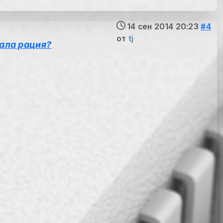
14 сен 2014 20:23
#4
от
tj
тала рация?