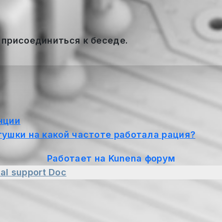
 присоединиться к беседе.
нции
тушки на какой частоте работала рация?
Работает на
Kunena форум
al support
Doc