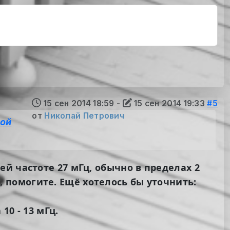
15 сен 2014 18:59
-
15 сен 2014 19:33
#5
от
Николай Петрович
кой
й частоте 27 мГц, обычно в пределах 2
), помогите. Ещё хотелось бы уточнить:
0 - 13 мГц.