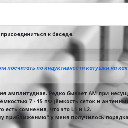
 присоединиться к беседе.
ли посчитать по индуктивности катушки на ка
ия амплитудная. Редко бывает АМ при несуще
с ёмкостью 7 - 15 пФ (ёмкость сеток и антенны
о есть сомнения, что это L1 и L2.
му приближению" у меня получилось порядка 1