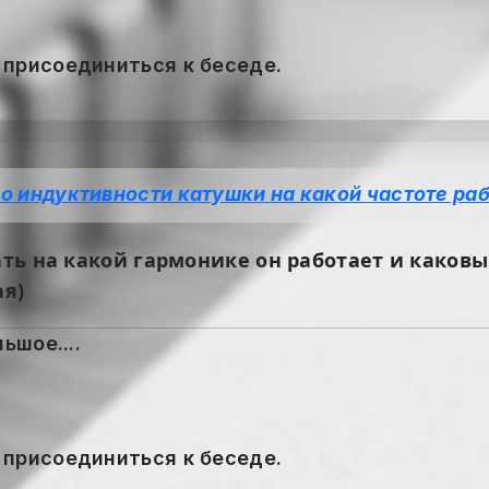
 присоединиться к беседе.
о индуктивности катушки на какой частоте ра
нать на какой гармонике он работает и каков
ая)
ьшое....
 присоединиться к беседе.