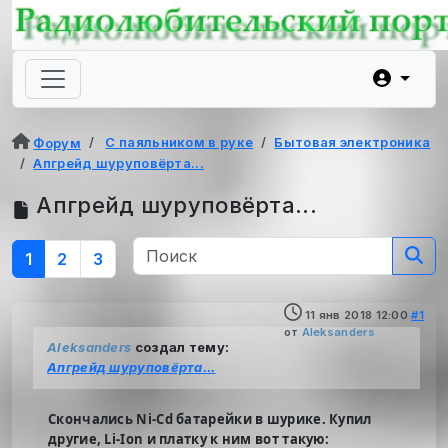
С паяльником в руке
Бытовая электроника
Форум
Апгрейд шуруповёрта...
Апгрейд шуруповёрта...
1
2
3
11 янв 2018 12:00
#1
от
Aleksanders
Aleksanders
создал тему:
Апгрейд шуруповёрта...
Скончались Ni-Cd батарейки в шурике. Купил
другие, Li-Ion и платку к ним вот такую: