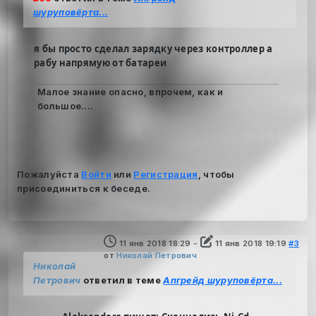
шуруповёрта...
я бы просто сделал зарядку через контроллер а
рабу напрямую от батареи
Малое знание опасно, впрочем, как и
большое....
Пожалуйста
Войти
или
Регистрация
, чтобы
присоединиться к беседе.
11 янв 2018 18:29
-
11 янв 2018 19:19
#3
от
Николай Петрович
Николай
Петрович
ответил в теме
Апгрейд шуруповёрта...