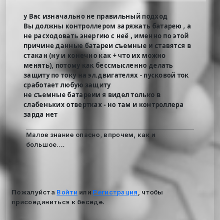
у Вас изначально не правильный подход
Вы должны контроллером заряжать батарею , а
не расходовать энергию с неё , именно по этой
причине данные батареи съемные и ставятся в
стакан (ну и конечно как + что их можно
менять), потому как бессмысленно делать
защиту по току на эл.двигателях - пусковой ток
сработает любую защиту
не съемные батареии я видел только в
слабеньких отвертках - но там и контроллера
зарда нет
Малое знание опасно, впрочем, как и
большое....
Пожалуйста
Войти
или
Регистрация
, чтобы
присоединиться к беседе.