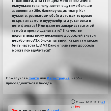
скважности, а на стоящем моторе величина
импульсов тока получается ощутимо больше
заявленных 25А, блокирующих плату. Как
думаете, реально ли обойти это как-то кроме
вскрытия самого шуруповёрта и установки в
него фильтра? Или даже не запариваться этой
темой и просто сделать это? В качестве
подопытных вижу несколько дросселей внутри
нерабочего ATX блока питания. Какая там может
быть частота ШИМ? Какой примерно дроссель
может понадобиться?
Пожалуйста
Войти
или
Регистрация
, чтобы
присоединиться к беседе.
11 янв 2018 17:21
#2
от
Doc
Doc
ответил в теме
Апгрейд