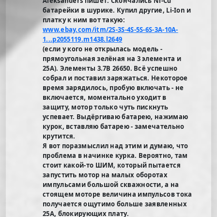
Aleksanders пишет: Скончались Ni-Cd
батарейки в шурике. Купил другие, Li-Ion и
платку к ним вот такую:
www.ebay.com/itm/2S-3S-4S-5S-6S-3A-10A-
1...p2055119.m1438.l2649
(если у кого не открылась модель -
прямоугольная зелёная на 3 элемента и
25А). Элементы 3.7В 26650. Всё успешно
собрал и поставил заряжаться. Некоторое
время зарядилось, пробую включать - не
включается, моментально уходит в
защиту, мотор только чуть пискнуть
успевает. Выдёргиваю батарею, нажимаю
курок, вставляю батарею - замечательно
крутится.
Я вот поразмыслил над этим и думаю, что
проблема в начинке курка. Вероятно, там
стоит какой-то ШИМ, который пытается
запустить мотор на малых оборотах
импульсами большой скважности, а на
стоящем моторе величина импульсов тока
получается ощутимо больше заявленных
25А, блокирующих плату.