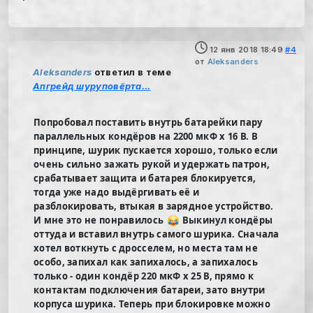
12 янв 2018 18:49
#4
от
Aleksanders
Aleksanders
ответил в теме
Апгрейд шуруповёрта...
Попробовал поставить внутрь батарейки пару
параллельных кондёров на 2200 мкФ х 16 В. В
принципе, шурик пускается хорошо, только если
очень сильно зажать рукой и удержать патрон,
срабатывает защита и батарея блокируется,
тогда уже надо выдёргивать её и
разблокировать, втыкая в зарядное устройство.
И мне это не понравилось
Выкинул кондёры
оттуда и вставил внутрь самого шурика. Сначала
хотел воткнуть с дросселем, но места там не
особо, запихал как запихалось, а запихалось
только - один кондёр 220 мкФ х 25 В, прямо к
контактам подключения батареи, зато внутри
корпуса шурика. Теперь при блокировке можно