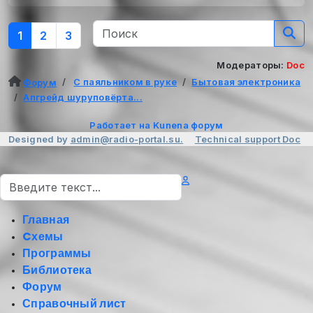
1
2
3
Модераторы:
Doc
С паяльником в руке
Бытовая электроника
Форум
Апгрейд шуруповёрта...
Работает на
Kunena форум
Designed by
admin@radio-portal.su.
Technical support
Doc
Поиск
Главная
Cхемы
Программы
Библиотека
Форум
Справочный лист