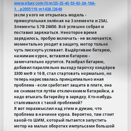
www.ebay.com/itm/2S-3S-4S-5S-6S-3A-10A-
1...p2055119.m1438.l2649
(если у кого не открылась модель -
прямоугольная зелёная на 3 элемента и 25А).
Элементы 3.7В 26650. Всё успешно собрал и
поставил заряжаться. Некоторое время
зарядилось, пробую включать - не включается,
моментально уходит в защиту, мотор только
чуть пискнуть успевает. Выдёргиваю батарею,
нажимаю курок, вставляю батарею -
замечательно крутится. Разобрал батарею,
добавил параллельно выходу парочку кондёров
3300 мкФ х 16 В, стал стартовать нормально, но
теперь нарисовалась принципиально иная
проблема - если сработает защита в плате, она
не снимается путём отключением батарейки, а
надо втыкать батарейку в зарядку. Кто-нибудь
сталкивался с такой проблемой?
Я вот поразмыслил над этим и думаю, что
проблема в начинке курка. Вероятно, там стоит
какой-то ШИМ, который пытается запустить
мотор на малых оборотах импульсами большой