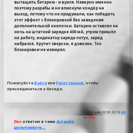
вытащить батарею - и вуаля. Наверно именно
поэтому разрабы и не впихнули кондёр на
выход, потому что не придумали, как победить
этот эффект с блокировкой без заведения
дополнительной кнопочки. Батарею оставлял на
ночь на штатной зарядке 400 мА, утром пришёл
на работу, индикатор заряда потух, заряд
набрался. Крутит зверски, я доволен. Ток
блокировки не измерял.
Пожалуйста
Войти
или
Регистрация
, чтобы
присоединиться к беседе.
12 янв 2018 20:15
#5
от
Doc
Doc
ответил в теме
Апгрейд
шуруповёрта...