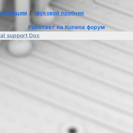
чинающим
звуковой пробник
Работает на
Kunena форум
al support
Doc