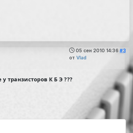
05 сен 2010 14:36
#3
от
Vlad
 у транзисторов К Б Э ???