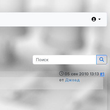
05 сен 2010 13:13
#1
от
Джоад