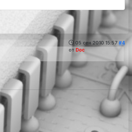
05 сен 2010 15:57
#4
от
Doc