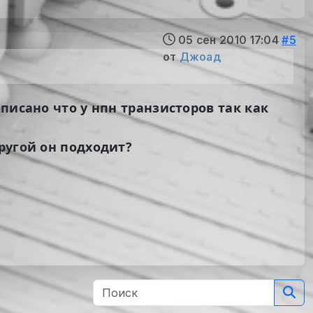
05 сен 2010 17:04
#5
от
Джоад
писано что у нпн транзисторов так как
ругой он подходит?