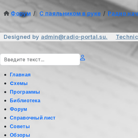
Форум
С паяльником в руке
Радио на
Designed by
admin@radio-portal.su.
Technic
Поиск
Главная
Cхемы
Программы
Библиотека
Форум
Справочный лист
Советы
Обзоры