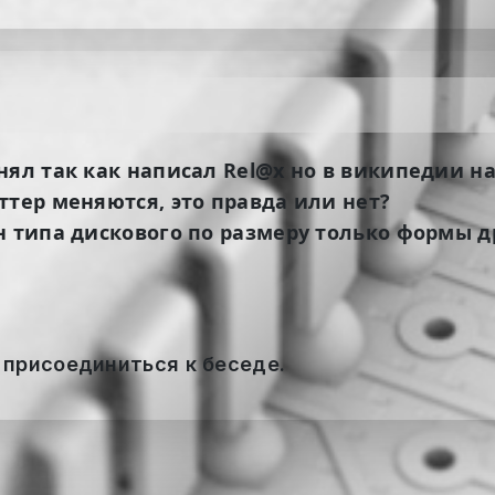
нял так как написал Rel@x но в википедии на
ттер меняются, это правда или нет?
н типа дискового по размеру только формы д
 присоединиться к беседе.