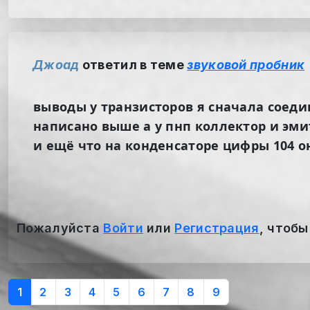
Джоад
ответил в теме
звуковой пробник
выводы у транзисторов я сначала соеди
написано выше а у пнп коллектор и эми
и ещё что на конденсаторе цифры 104 о
Пожалуйста
Войти
или
Регистрация
, чтобы
1
2
3
4
5
6
7
8
9