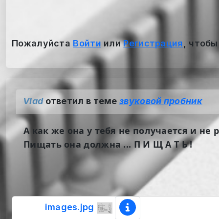
Пожалуйста
Войти
или
Регистрация
, чтобы
Vlad
ответил в теме
звуковой пробник
А как же она у тебя не получается и не 
Пищать она должна ... П И Щ А Т Ь !
images.jpg