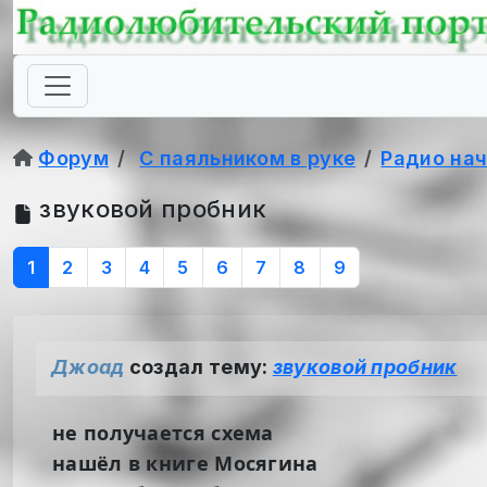
Форум
С паяльником в руке
Радио на
звуковой пробник
1
2
3
4
5
6
7
8
9
Джоад
создал тему:
звуковой пробник
не получается схема
нашёл в книге Мосягина