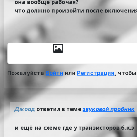
она вообще рабочая?
что должно произойти после включения
Пожалуйста
Войти
или
Регистрация
, чтобы
Джоад
ответил в теме
звуковой пробник
и ещё на схеме где у транзисторов б,к,э