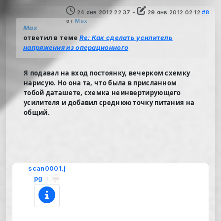
24 янв 2012 22:37
-
29 янв 2012 02:12
#8
от
Max
Max
ответил в теме
Re: Как сделать усилитель
напряжения из операционного
Я подавал на вход постоянку, вечерком схемку
нарисую. Но она та, что была в присланном
тобой даташете, схемка неинвертирующего
усилителя и добавил среднюю точку питания на
общий.
scan0001.j
pg