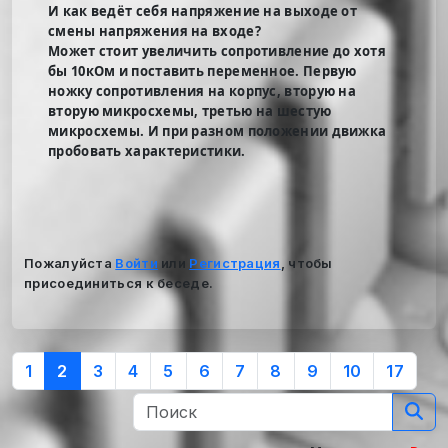
И как ведёт себя напряжение на выходе от
смены напряжения на входе?
Может стоит увеличить сопротивление до хотя
бы 10кОм и поставить переменное. Первую
ножку сопротивления на корпус, вторую на
вторую микросхемы, третью на шестую
микросхемы. И при разном положении движка
пробовать характеристики.
Пожалуйста
Войти
или
Регистрация
, чтобы
присоединиться к беседе.
1
2
3
4
5
6
7
8
9
10
17