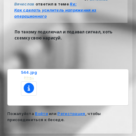
Вячеслав
ответил в теме
Re:
Как сделать усилитель напряжения из
операционного
По такому подключал и подавал сигнал, хоть
схемку свою нарисуй.
544.jpg
Пожалуйста
Войти
или
Регистрация
, чтобы
присоединиться к беседе.