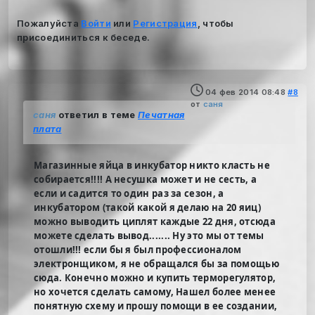
Пожалуйста
Войти
или
Регистрация
, чтобы
присоединиться к беседе.
04 фев 2014 08:48
#8
от
саня
саня
ответил в теме
Печатная
плата
Магазинные яйца в инкубатор никто класть не
собирается!!!! А несушка может и не сесть, а
если и садится то один раз за сезон, а
инкубатором (такой какой я делаю на 20 яиц)
можно выводить циплят каждые 22 дня, отсюда
можете сделать вывод....... Ну это мы от темы
отошли!!! если бы я был профессионалом
электронщиком, я не обращался бы за помощью
сюда. Конечно можно и купить терморегулятор,
но хочется сделать самому, Нашел более менее
понятную схему и прошу помощи в ее создании,