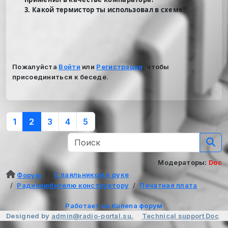
3. Какой термистор ты использовал в схеме?
Пожалуйста
Войти
или
Регистрация
, чтобы
присоединиться к беседе.
1
2
3
4
5
Модераторы:
Doc
С паяльником в руке
Форум
Радиолюбителю конструктору
Печатная плата
Работает на
Kunena форум
Designed by
admin@radio-portal.su.
Technical support
Doc