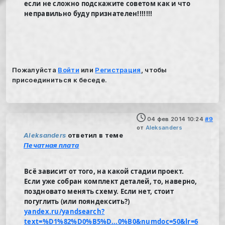
если не сложно подскажите советом как и что
неправильно буду признателен!!!!!!!
Пожалуйста
Войти
или
Регистрация
, чтобы
присоединиться к беседе.
04 фев 2014 10:24
#9
от
Aleksanders
Aleksanders
ответил в теме
Печатная плата
Всё зависит от того, на какой стадии проект.
Если уже собран комплект деталей, то, наверно,
поздновато менять схему. Если нет, стоит
погуглить (или пояндексить?)
yandex.ru/yandsearch?
text=%D1%82%D0%B5%D...0%B0&numdoc=50&lr=6