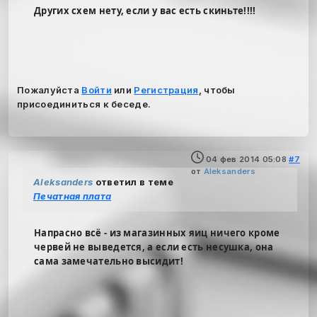
Других схем нету, если у вас есть скиньте!!!!
Пожалуйста
Войти
или
Регистрация
, чтобы
присоединиться к беседе.
04 фев 2014 05:08
#7
от
Aleksanders
Aleksanders
ответил в теме
Печатная плата
Напрасно всё - из магазинных яиц ничего кроме
червей не выведется, а если есть несушка, она
сама замечательно высидит!