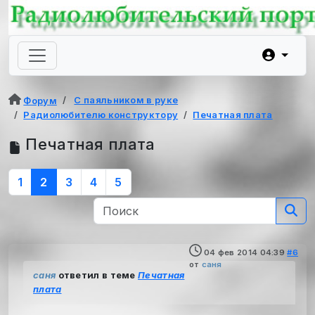
С паяльником в руке
Форум
Радиолюбителю конструктору
Печатная плата
Печатная плата
1
2
3
4
5
04 фев 2014 04:39
#6
от
саня
саня
ответил в теме
Печатная
плата