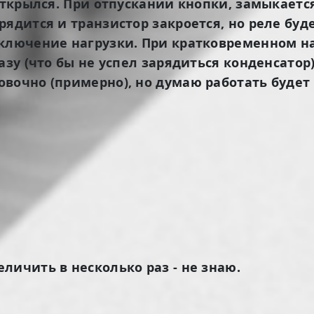
 открылся. При отпускании кнопки, замыкаетс
рядится и транзистор закроется, но реле буд
включение нагрузки. При кратковременном на
азу (что бы не успел зарядиться конденсато
очно (примерно), но думаю работать будет ср
личить в несколько раз - не знаю.