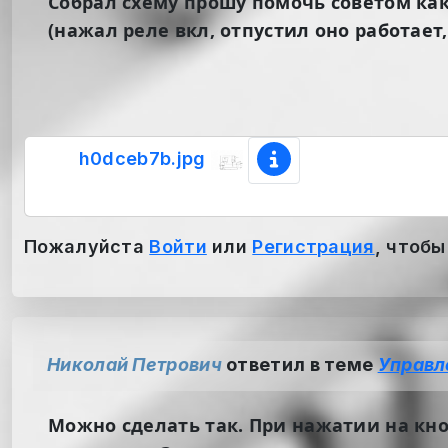
Собрал схему прошу помочь советом как
(нажал реле вкл, отпустил оно работает
h0dceb7b.jpg
Пожалуйста
Войти
или
Регистрация
, чтобы
Николай Петрович
ответил в теме
Управл
Можно сделать так. При нажатии на кноп