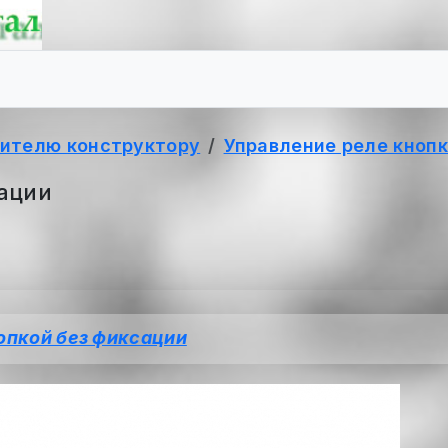
ителю конструктору
Управление реле кнопк
ации
опкой без фиксации