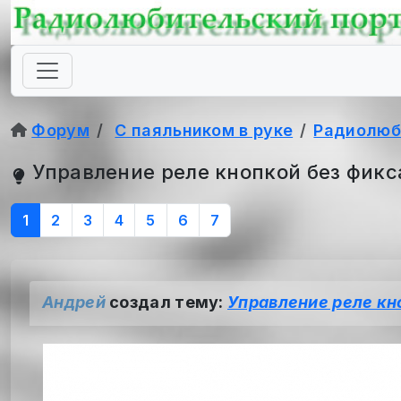
Форум
С паяльником в руке
Радиолюб
Управление реле кнопкой без фикс
1
2
3
4
5
6
7
Андрей
создал тему:
Управление реле кн