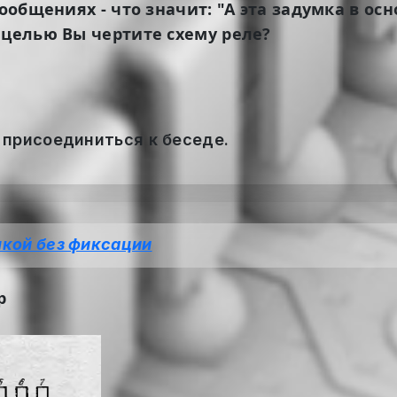
сообщениях - что значит: "А эта задумка в о
 целью Вы чертите схему реле?
 присоединиться к беседе.
пкой без фиксации
р