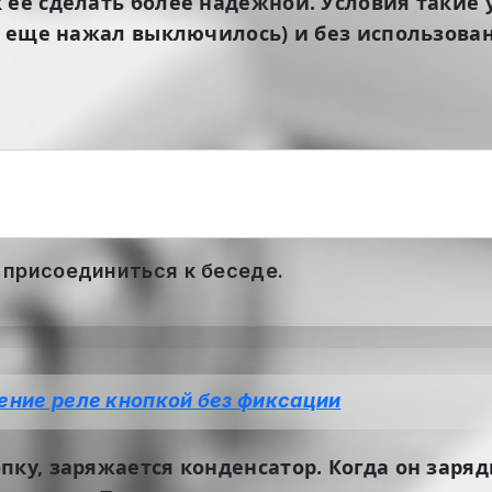
 ее сделать более надежной. Условия такие
, еще нажал выключилось) и без использован
 присоединиться к беседе.
ение реле кнопкой без фиксации
ку, заряжается конденсатор. Когда он заряд