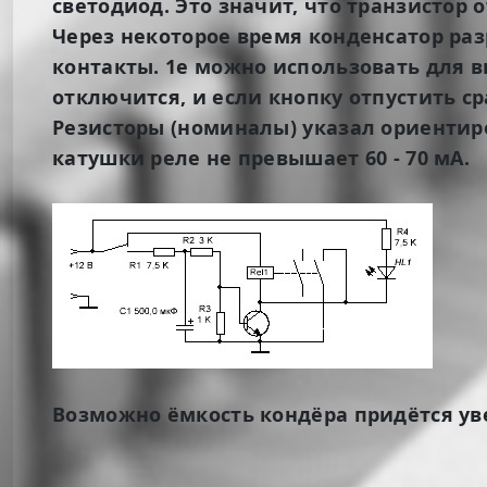
светодиод. Это значит, что транзистор
Через некоторое время конденсатор раз
контакты. 1е можно использовать для 
отключится, и если кнопку отпустить ср
Резисторы (номиналы) указал ориентиров
катушки реле не превышает 60 - 70 мА.
Возможно ёмкость кондёра придётся уве