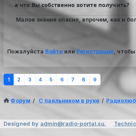
а что Вы собственно хотите получить?
Малое знание опасно, впрочем, как и бол
Пожалуйста
Войти
или
Регистрация
, чтобы
1
2
3
4
5
6
7
8
9
Форум
С паяльником в руке
Радиолюб
Designed by
admin@radio-portal.su.
Technic