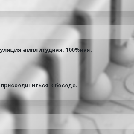
ляция амплитудная, 100%ная.
 присоединиться к беседе.