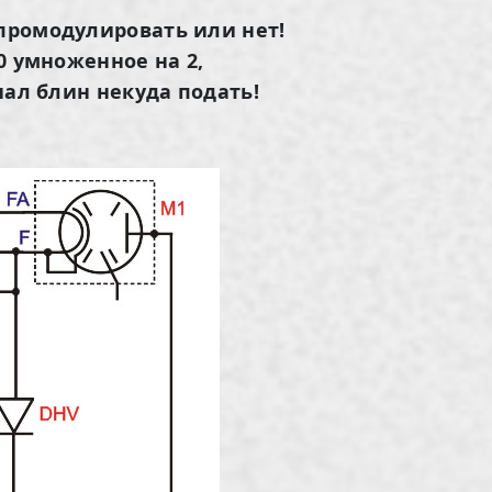
 промодулировать или нет!
00 умноженное на 2,
гнал блин некуда подать!