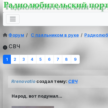
Форум
С паяльником в руке
Радиолюб
СВЧ
1
2
3
4
5
6
7
8
9
Rrenovatio
создал тему:
СВЧ
Народ, вот подумал...