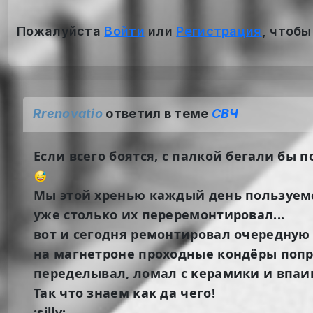
Пожалуйста
Войти
или
Регистрация
, чтобы
Rrenovatio
ответил в теме
СВЧ
Если всего боятся, с палкой бегали бы п
Мы этой хренью каждый день пользуем
уже столько их переремонтировал...
вот и сегодня ремонтировал очередную
на магнетроне проходные кондёры поп
переделывал, ломал с керамики и впаив
Так что знаем как да чего!
:silly: