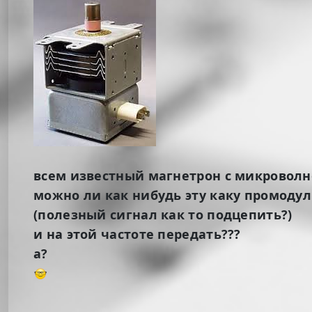
всем известный магнетрон с микроволн
можно ли как нибудь эту каку промодул
(полезный сигнал как то подцепить?)
и на этой частоте передать???
а?