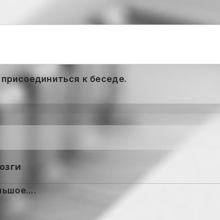
 присоединиться к беседе.
мозги
ьшое....