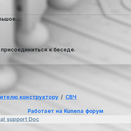
ьшое....
 присоединиться к беседе.
ителю конструктору
СВЧ
Работает на
Kunena форум
al support
Doc