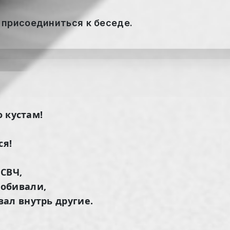
 присоединиться к беседе.
о кустам!
ся!
 СВЧ,
робивали,
ал внутрь другие.