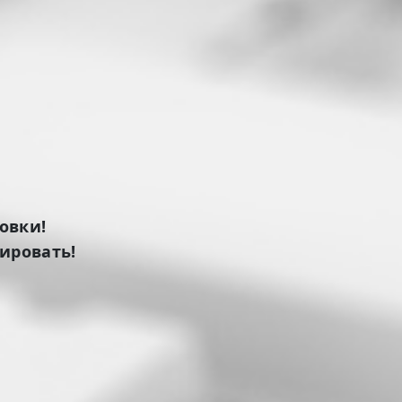
овки!
ировать!