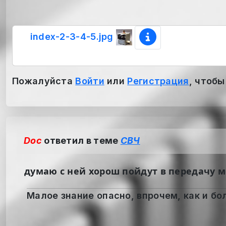
index-2-3-4-5.jpg
Пожалуйста
Войти
или
Регистрация
, чтобы
Doc
ответил в теме
СВЧ
думаю с ней хорош пойдут в передачу 
Малое знание опасно, впрочем, как и бол