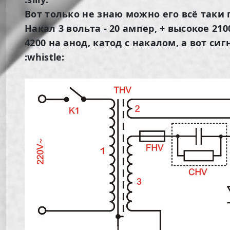
Вот только не знаю можно его всё таки
Накал 3 вольта - 20 ампер, + высокое 21
4200 на анод, катод с накалом, а вот си
:whistle: