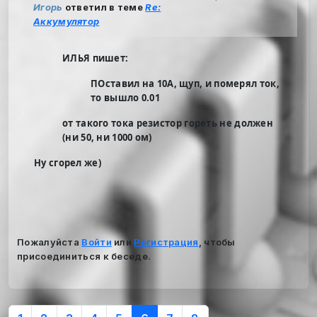
Игорь
ответил в теме
Re:
Аккумулятор
ИЛЬЯ пишет:
ПОставил на 10А, щуп, и померял ток,
то вышло 0.01
от такого тока резистор гореть не должен
(ни 50, ни 1000 ом)
Ну сгорел же)
Пожалуйста
Войти
или
Регистрация
, чтобы
присоединиться к беседе.