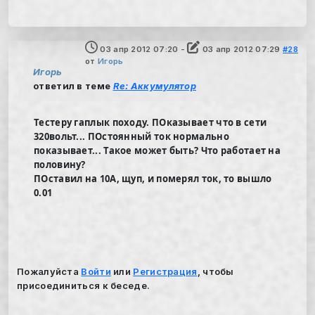
03 апр 2012 07:20
-
03 апр 2012 07:29
#28
от
Игорь
Игорь
ответил в теме
Re: Аккумулятор
Тестеру гаплык походу. ПОказывает что в сети
320вольт... ПОстоянный ток нормально
показывает... Такое может быть? Что работает на
половину?
ПОставил на 10А, щуп, и померял ток, то вышло
0.01
Пожалуйста
Войти
или
Регистрация
, чтобы
присоединиться к беседе.