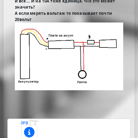
и все... И на 10А тоже единица. ЧТо это может
значить?
А если мерять вольтаж то показывает почти
20вольт
.jpg