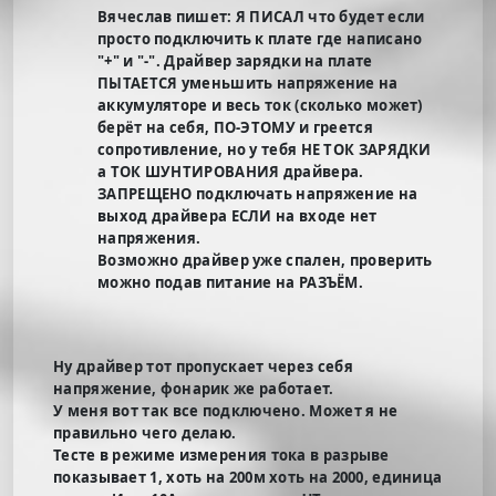
Вячеслав пишет: Я ПИСАЛ что будет если
просто подключить к плате где написано
"+" и "-". Драйвер зарядки на плате
ПЫТАЕТСЯ уменьшить напряжение на
аккумуляторе и весь ток (сколько может)
берёт на себя, ПО-ЭТОМУ и греется
сопротивление, но у тебя НЕ ТОК ЗАРЯДКИ
а ТОК ШУНТИРОВАНИЯ драйвера.
ЗАПРЕЩЕНО подключать напряжение на
выход драйвера ЕСЛИ на входе нет
напряжения.
Возможно драйвер уже спален, проверить
можно подав питание на РАЗЪЁМ.
Ну драйвер тот пропускает через себя
напряжение, фонарик же работает.
У меня вот так все подключено. Может я не
правильно чего делаю.
Тесте в режиме измерения тока в разрыве
показывает 1, хоть на 200м хоть на 2000, единица