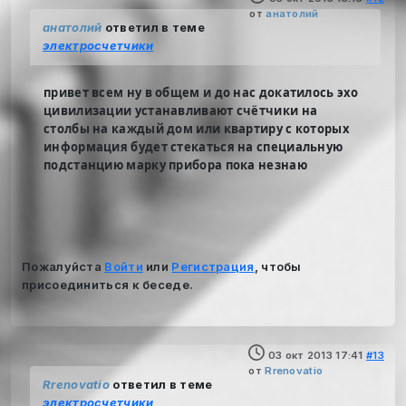
от
анатолий
анатолий
ответил в теме
электросчетчики
привет всем ну в общем и до нас докатилось эхо
цивилизации устанавливают счётчики на
столбы на каждый дом или квартиру с которых
информация будет стекаться на специальную
подстанцию марку прибора пока незнаю
Пожалуйста
Войти
или
Регистрация
, чтобы
присоединиться к беседе.
03 окт 2013 17:41
#13
от
Rrenovatio
Rrenovatio
ответил в теме
электросчетчики