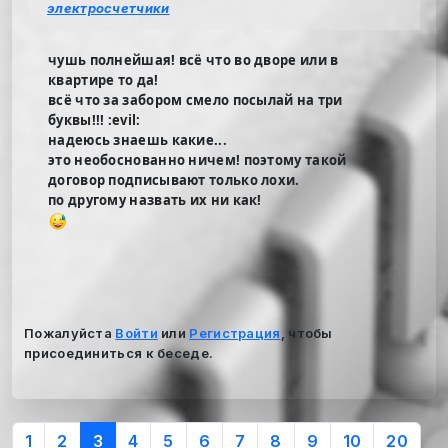
электросчетчики
чушь полнейшая! всё что во дворе или в
квартире то да!
всё что за забором смело посылай на три
буквы!!! :evil:
надеюсь знаешь какие...
это необоснованно ничем! поэтому такой
договор подписывают только лохи.
по другому назвать их ни как!
Пожалуйста
Войти
или
Регистрация
, чтобы
присоединиться к беседе.
1
2
3
4
5
6
7
8
9
10
20