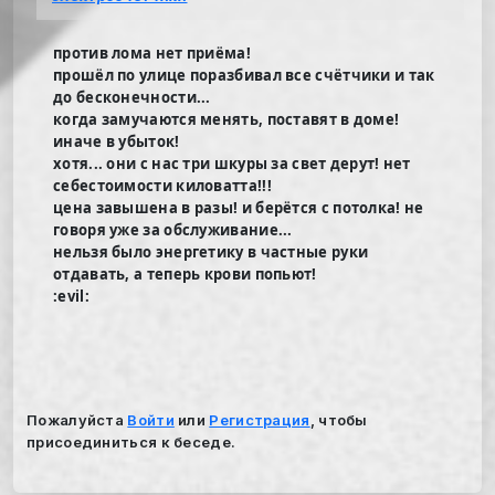
против лома нет приёма!
прошёл по улице поразбивал все счётчики и так
до бесконечности...
когда замучаются менять, поставят в доме!
иначе в убыток!
хотя... они с нас три шкуры за свет дерут! нет
себестоимости киловатта!!!
цена завышена в разы! и берётся с потолка! не
говоря уже за обслуживание...
нельзя было энергетику в частные руки
отдавать, а теперь крови попьют!
:evil:
Пожалуйста
Войти
или
Регистрация
, чтобы
присоединиться к беседе.