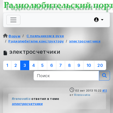
С паяльником в руке
Форум
Радиолюбителю конструктору
электросчетчики
электросчетчики
1
2
3
4
5
6
7
8
9
10
20
02 окт 2013 15:22
#11
от
Rrenovatio
Rrenovatio
ответил в теме
электросчетчики