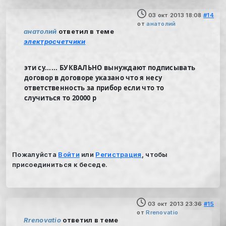
03 окт 2013 18:08
#14
от
анатолий
анатолий
ответил в теме
электросчетчики
эти су...... БУКВАЛЬНО вынуждают подписывать
договор в договоре указано что я несу
ответственность за прибор если что то
случиться то 20000 р
Пожалуйста
Войти
или
Регистрация
, чтобы
присоединиться к беседе.
03 окт 2013 23:36
#15
от
Rrenovatio
Rrenovatio
ответил в теме