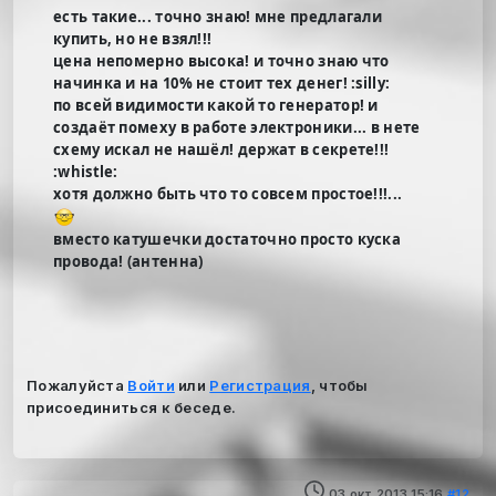
есть такие... точно знаю! мне предлагали
купить, но не взял!!!
цена непомерно высока! и точно знаю что
начинка и на 10% не стоит тех денег! :silly:
по всей видимости какой то генератор! и
создаёт помеху в работе электроники... в нете
схему искал не нашёл! держат в секрете!!!
:whistle:
хотя должно быть что то совсем простое!!!...
вместо катушечки достаточно просто куска
провода! (антенна)
Пожалуйста
Войти
или
Регистрация
, чтобы
присоединиться к беседе.
03 окт 2013 15:16
#12