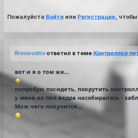
Пожалуйста
Войти
или
Регистрация
, чтобы
Rrenovatio
ответил в теме
Контроллер пи
вот и я о том же...
попробую посидеть, покрутить контролл
у меня их пол ведра насобиралось - за
Мож чего получится...