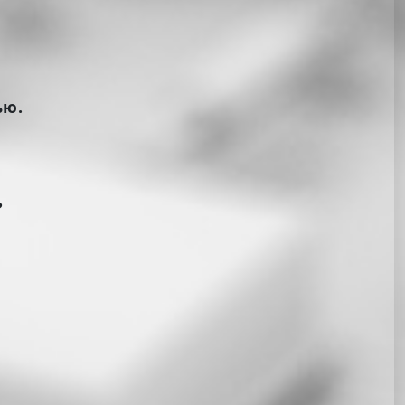
ью.
?