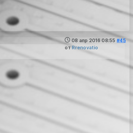
08 апр 2016 08:55
#45
от
Rrenovatio