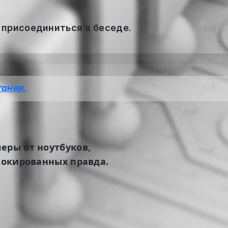
 присоединиться к беседе.
тания.
еры от ноутбуков,
блокированных правда.