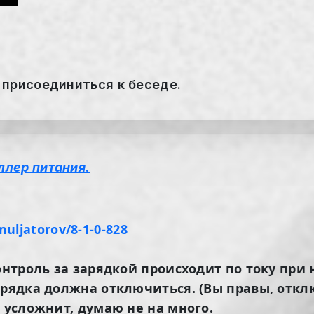
 присоединиться к беседе.
ллер питания.
muljatorov/8-1-0-828
онтроль за зарядкой происходит по току при
арядка должна отключиться. (Вы правы, откл
 усложнит, думаю не на много.