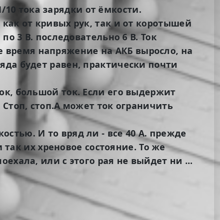
1/10 тока зарядки от ёмкости.
как от кривых рук, так и от коротышей
о 3 В. последовательно 6 В. Ток
рое время напряжение на АКБ выросло, на
заряда будет равен, практически почти
в ток, большой ток. Если его выдержит
 Стоп, стоп.А может ток ограничить
тью. И то вряд ли - все 40 А. прежде
 так их хреновое состояние. То же
хала, или с этого рая не выйдет ни ...