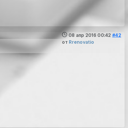
08 апр 2016 00:42
#42
от
Rrenovatio