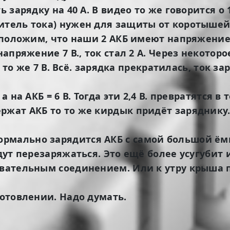
ь зарядку на 40 А. В видео то же говорится о 
итель тока) нужен для защиты от коротышей 
едположим, что наши 2 АКБ имеют напряжение п
напряжение 7 В., ток стал 2 А. Через некото
ка то же 7 В. Всё. зарядка прекратилась, ток 
а на АКБ = 6 В. Тогда эти 2,4 В. превратятся 
ржат АКБ то то же кирдык придёт заряднику.
мально зарядится АКБ с самой большой ёмкос
дут перезаряжаться. Это ещё более усугубит и
вательным соединением. Или к утру крыша пое
готовлении. Надо думать.