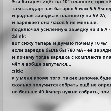
Эта батарея идёт на 10" планшет, при 
там стандартная батарея 5 или 5.5 Ампе
и родная зарядка к планшету на 5V 2A,
и заряжает она часов 5 не меньше,
подключал усиленную зарядку на 3.6 А -
:blink:
вот сижу теперь и думаю почему 10 %?
если зарядка была бы 780 мА - её заря
и почему тогда зарядка с комплекта пла
чёт я вобще запутался...
:sick:
а у меня кроме того, таких цепочек буд
сколько получится собрать ещё не опре
но больше 40 Ампер нужно собрать, при 