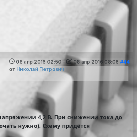
08 апр 2016 02:50
-
08 апр 2016 08:06
#44
от
Николай Петрович
 напряжении 4,2 В. При снижении тока до
ючать нужно). Схему придётся