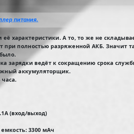
ллер питания.
её характеристики. А то, то же не складывает
ут при полностью разряженной АКБ. Значит там
 было.
ока зарядки ведёт к сокращению срока служб
 важный аккумуляторщик.
 часа.
.1А (вход/выход)
емкость: 3300 мАч