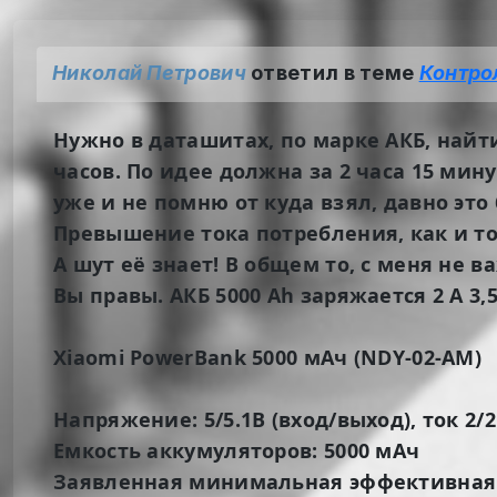
Николай Петрович
ответил в теме
Контро
Нужно в даташитах, по марке АКБ, найти 
часов. По идее должна за 2 часа 15 мин
уже и не помню от куда взял, давно это
Превышение тока потребления, как и т
А шут её знает! В общем то, с меня не
Вы правы. АКБ 5000 Аh заряжается 2 А 3,5
Xiaomi PowerBank 5000 мАч (NDY-02-AM)
Напряжение: 5/5.1В (вход/выход), ток 2/2
Емкость аккумуляторов: 5000 мАч
Заявленная минимальная эффективная 