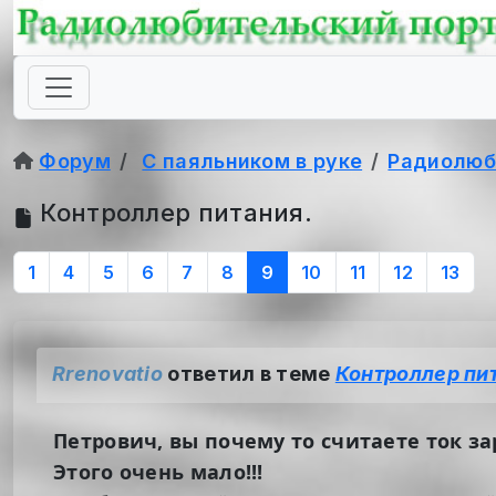
Форум
С паяльником в руке
Радиолюб
Контроллер питания.
1
4
5
6
7
8
9
10
11
12
13
Rrenovatio
ответил в теме
Контроллер пи
Петрович, вы почему то считаете ток зар
Этого очень мало!!!