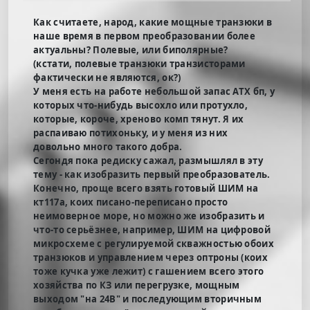
Как считаете, народ, какие мощные транзюки в
наше время в первом преобразовании более
актуальны? Полевые, или биполярные?
(кстати, полевые транзюки транзисторами
фактически не являются, ок?)
У меня есть на работе небольшой запас ATX бп, у
которых что-нибудь высохло или протухло,
которые, короче, хреново комп тянут. Я их
распаиваю потихоньку, и у меня из них
довольно много такого добра.
Сегондя пока редиску сажал, размышлял в эту
тему - как изобразить первый преобразователь.
Конечно, проще всего взять готовый ШИМ на
кт117а, коих писано-переписано просто
неимоверное море, но можно же изобразить и
что-то серьёзнее, например, ШИМ на цифровой
микросхеме с регулируемой скважностью обоих
транзюков и управлением через оптроны (коих
тоже кучка уже лежит) с гашением всего этого
хозяйства по КЗ или перегрузке, мощным
выходом "на 24В" и последующим вторичным