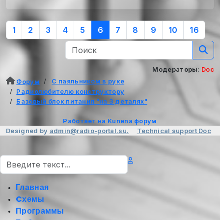
1
2
3
4
5
6
7
8
9
10
16
Модераторы:
Doc
С паяльником в руке
Форум
Радиолюбителю конструктору
Базовый блок питания "на 3 деталях"
Работает на
Kunena форум
Designed by
admin@radio-portal.su.
Technical support
Doc
Поиск
Главная
Cхемы
Программы