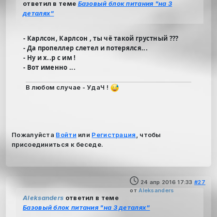
ответил в теме
Базовый блок питания "на 3
деталях"
- Карлсон, Карлсон , ты чё такой грустный ???
- Да пропеллер слетел и потерялся...
- Ну и х..р с им !
- Вот именно ...
В любом случае - УдаЧ !
Пожалуйста
Войти
или
Регистрация
, чтобы
присоединиться к беседе.
24 апр 2016 17:33
#27
от
Aleksanders
Aleksanders
ответил в теме
Базовый блок питания "на 3 деталях"