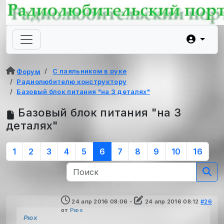
С паяльником в руке
Форум
Радиолюбителю конструктору
Базовый блок питания "на 3 деталях"
Базовый блок питания "на 3
деталях"
1
2
3
4
5
6
7
8
9
10
16
24 апр 2016 08:06
-
24 апр 2016 08:12
#26
от
Рюх
Рюх