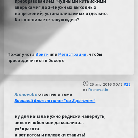
преобразованием "чудными китайскими
зверьками" до 3-4 нужных выходных
напряжений, устанавливаемых отдельно.
Как оцениваете такую идею?
Пожалуйста
Войти
или
Регистрация
, чтобы
присоединиться к беседе.
25 апр 2016 00:18
#28
от
Rrenovatio
Rrenovatio
ответил в теме
Базовый блок питания "на 3 деталях"
ну для начала нужно редиски навернуть,
зелени побольше да маслица...
ух! красота...
а вот потом и полевеки ставить!