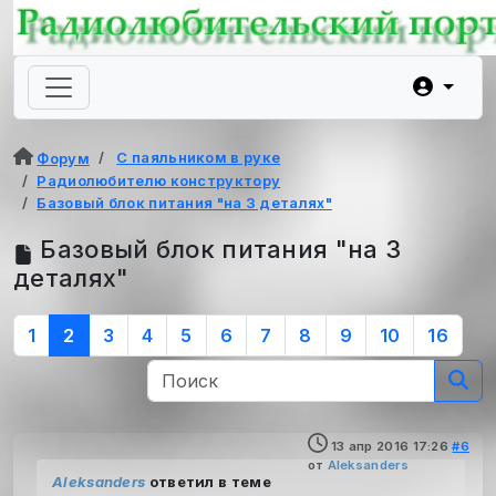
С паяльником в руке
Форум
Радиолюбителю конструктору
Базовый блок питания "на 3 деталях"
Базовый блок питания "на 3
деталях"
1
2
3
4
5
6
7
8
9
10
16
13 апр 2016 17:26
#6
от
Aleksanders
Aleksanders
ответил в теме