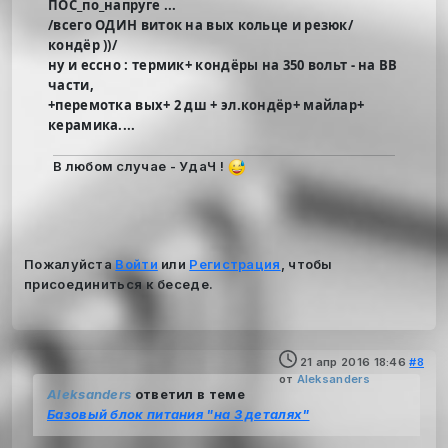
ПОС_по_напруге ...
/всего ОДИН виток на вых кольце и резюк/
кондёр ))/
ну и ессно : термик+ кондёры на 350 вольт - на ВВ
части,
+перемотка вых+ 2 дш + эл.кондёр+ майлар+
керамика....
В любом случае - УдаЧ !
Пожалуйста
Войти
или
Регистрация
, чтобы
присоединиться к беседе.
21 апр 2016 18:46
#8
от
Aleksanders
Aleksanders
ответил в теме
Базовый блок питания "на 3 деталях"