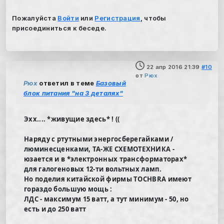
Пожалуйста
Войти
или
Регистрация
, чтобы
присоединиться к беседе.
22 апр 2016 21:39
#10
от
Рюх
Рюх
ответил в теме
Базовый
блок питания "на 3 деталях"
Эхх.... *живущие здесь* ! ((
Наряду с ртутными энергосберегайками /
люминесценками, ТА-ЖЕ СХЕМОТЕХНИКА -
юзается и в *электронных трансформаторах*
для галогеновых 12-ти вольтных ламп.
Но поделия китайской фирмы TOCHBRA имеют
гораздо большую мощь :
ЛДС - максимум 15 ватт, а тут минимум - 50, но
есть и до 250 ватт