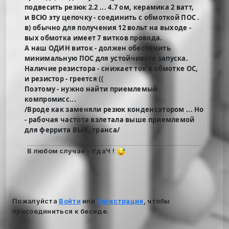
подвесить резюк 2.2 ... 4.7 ом, керамика 2 ватт,
и ВСЮ эту цепочку - соединить с обмоткой ПОС .
в) обычно для получения 12 вольт на выходе -
вых обмотка имеет 7 витков провода.
А наш ОДИН виток - должен обеспечить
минимальную ПОС для устойчивого запуска.
Наличие резистора - снижает ток в обмотке ОС,
и резистор - греется ((
Поэтому - нужно найти приемлемый
компромисс...
/Вроде как заменяли резюк конденсатором ... Но
- рабочая частота взлетала выше приемлемой
для феррита ВЫХ. транса/
В любом случае - УдаЧ !
Пожалуйста
Войти
или
Регистрация
, чтобы
присоединиться к беседе.