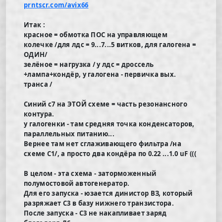
prntscr.com/avix66
Итак :
красное = обмотка ПОС на управляющем
колечке /для лдс = 9...7...5 витков, для галогена =
ОДИН/
зелёное = нагрузка / у лдс = дроссель
+лампа+кондёр, у галогена - первичка вых.
транса /
Синий с7 на ЭТОЙ схеме = часть резонансного
контура.
у галогенки - там средняя точка конденсаторов,
параллельных питанию...
Вернее там нет сглаживающего фильтра /на
схеме С1/, а просто два кондёра по 0.22 ...1.0 uF (((
В целом - эта схема - заторможенный
полумостовой автогенератор.
Для его запуска - юзается динистор ВЗ, который
разряжает С3 в базу нижнего транзистора.
После запуска - С3 не накапливает заряд