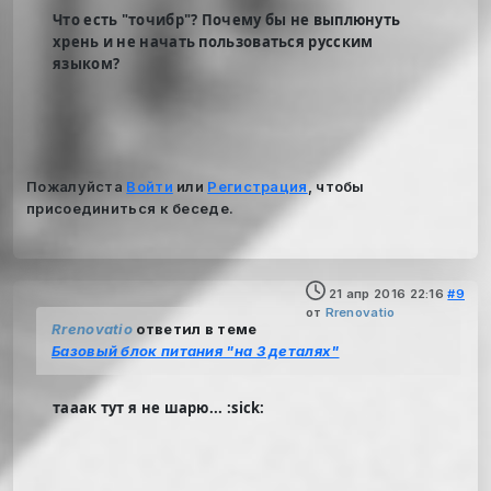
Что есть "точибр"? Почему бы не выплюнуть
хрень и не начать пользоваться русским
языком?
Пожалуйста
Войти
или
Регистрация
, чтобы
присоединиться к беседе.
21 апр 2016 22:16
#9
от
Rrenovatio
Rrenovatio
ответил в теме
Базовый блок питания "на 3 деталях"
тааак тут я не шарю... :sick: