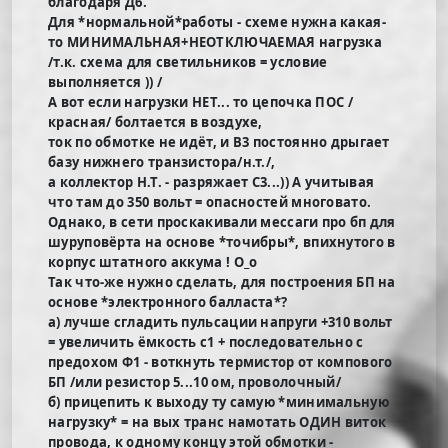
благодаря Д6.
Для *нормальной*работы - схеме нужна какая-
то МИНИМАЛЬНАЯ+НЕОТКЛЮЧАЕМАЯ нагрузка
/т.к. схема для светильников = условие
выполняется )) /
А вот если нагрузки НЕТ... то цепочка ПОС /
красная/ болтается в воздухе,
ток по обмотке не идёт, и В3 постоянно дрыгает
базу нижнего транзистора/н.т./,
а коллектор Н.Т. - разряжает С3...)) А учитывая
что там до 350 вольт = опасностей многовато.
Однако, в сети проскакивали мессаги про бп для
шуруповёрта на основе *точибры*, впихнутого в
корпус штатного аккума ! О_о
Так что-же нужно сделать, для построения БП на
основе *электронного балласта*?
а) лучше сгладить пульсации напруги +310 вольт
= увеличить ёмкость с1 + последовательно с
предохом Ф1 - воткнуть термистор от компового
БП /или резистор 5...10 ом, проволочный/
б) прицепить к выходу ту самую *минимальную
нагрузку* = на вых транс намотать ОДИН виток
провода, к одному концу этой обмотки -