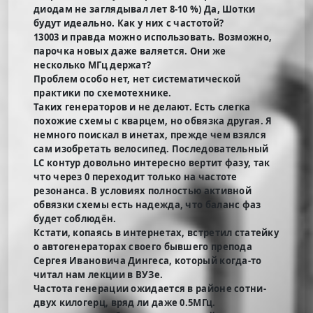
диодам не заглядывал лет 8-10 %) Да, Шотки
будут идеально. Как у них с частотой?
13003 и правда можно использовать. Возможно,
парочка новых даже валяется. Они же
несколько МГц держат?
Проблем особо нет, нет систематической
практики по схемотехнике.
Таких генераторов и не делают. Есть слегка
похожие схемы с кварцем, но обвязка другая. Я
немного поискал в инетах, прежде чем взялся
сам изобретать велосипед. Последовательный
LC контур довольно интересно вертит фазу, так
что через 0 переходит только на частоте
резонанса. В условиях полностью активной
обвязки схемы есть надежда, что баланс фаз
будет соблюдён.
Кстати, копаясь в интернетах, встретил статейку
о автогенераторах своего бывшего препода
Сергея Ивановича Дингеса, который когда-то
читал нам лекции в ВУЗе.
Частота генерации ожидается в районе сотни-
двух килогерц, вряд ли даже 0.5МГц.