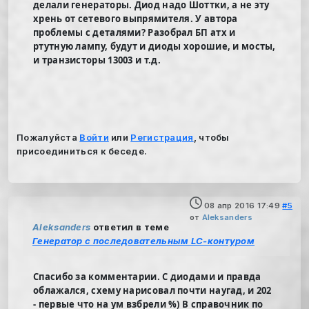
делали генераторы. Диод надо Шоттки, а не эту
хрень от сетевого выпрямителя. У автора
проблемы с деталями? Разобрал БП атх и
ртутную лампу, будут и диоды хорошие, и мосты,
и транзисторы 13003 и т.д.
Пожалуйста
Войти
или
Регистрация
, чтобы
присоединиться к беседе.
08 апр 2016 17:49
#5
от
Aleksanders
Aleksanders
ответил в теме
Генератор с последовательным LC-контуром
Спасибо за комментарии. С диодами и правда
облажался, схему нарисовал почти наугад, и 202
- первые что на ум взбрели %) В справочник по