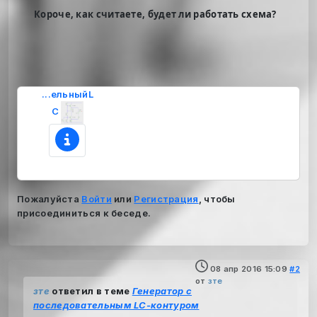
Короче, как считаете, будет ли работать схема?
...ельныйL
C
Пожалуйста
Войти
или
Регистрация
, чтобы
присоединиться к беседе.
08 апр 2016 15:09
#2
от
зте
зте
ответил в теме
Генератор с
последовательным LC-контуром