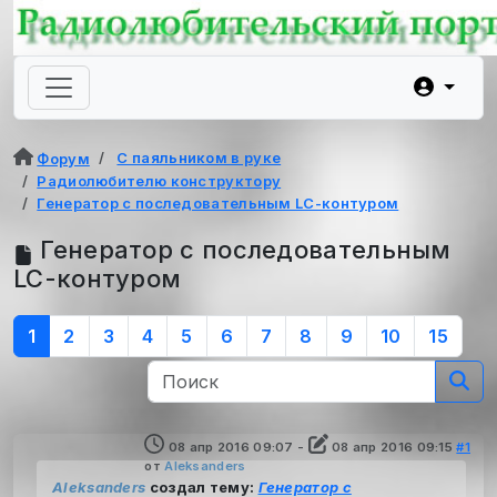
С паяльником в руке
Форум
Радиолюбителю конструктору
Генератор с последовательным LC-контуром
Генератор с последовательным
LC-контуром
1
2
3
4
5
6
7
8
9
10
15
08 апр 2016 09:07
-
08 апр 2016 09:15
#1
от
Aleksanders
Aleksanders
создал тему:
Генератор с