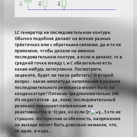
LC генератор на последовательном контуре.
Обычно подобное делают на всяких разных
трёхточках или с обратными связями, да и то не
припомню, чтобы делали на именно
последовательном контуре, а если и делают, то в
средней точке между L и C обязательно есть
какая-нибудь загогулинка. Посмотрите,
зацените, будет ли такое работать? И второй
вопрос - какая амплитуда напряжения в режиме
последовательного резонанса может быть на
конденсаторе? Питание предположительно 24В.
Из недостатков - да, знаю, последовательный
резонанс повышает напряжение на
реактивностях в ~Q раз, но если Q~
...5 это не
страшно. Интересная особенность, напряжение
на выходе может быть довольно немалое, что,
по идее, и надо...