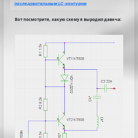
последовательным LC-контуром
Вот посмотрите, какую схему я выродил давеча: