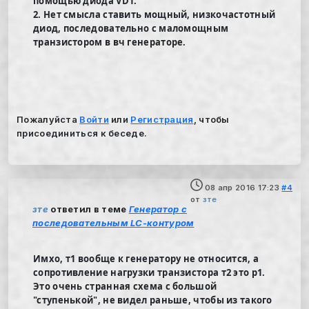
помощью диода VD1.
2. Нет смысла ставить мощный, низкочастотный
диод, последовательно с маломощным
транзистором в вч генераторе.
Пожалуйста
Войти
или
Регистрация
, чтобы
присоединиться к беседе.
08 апр 2016 17:23
#4
от
зте
зте
ответил в теме
Генератор с
последовательным LC-контуром
Имхо, т1 вообще к генератору не относится, а
сопротивление нагрузки транзистора т2 это р1.
Это очень странная схема с большой
"ступенькой", не видел раньше, чтобы из такого