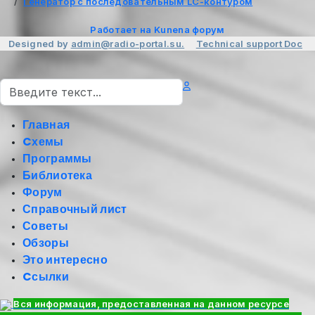
Генератор с последовательным LC-контуром
Работает на
Kunena форум
Designed by
admin@radio-portal.su.
Technical support
Doc
Поиск
Главная
Cхемы
Программы
Библиотека
Форум
Справочный лист
Советы
Обзоры
Это интересно
Cсылки
Вся информация, предоставленная на данном ресурсе