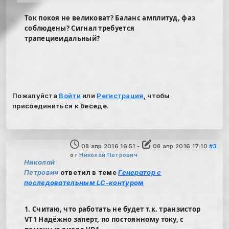
Ток покоя не великоват? Баланс амплитуд, фаз
соблюдены? Сигнал требуется
трапециеидальный?
Пожалуйста
Войти
или
Регистрация
, чтобы
присоединиться к беседе.
08 апр 2016 16:51
-
08 апр 2016 17:10
#3
от
Николай Петрович
Николай
Петрович
ответил в теме
Генератор с
последовательным LC-контуром
1. Считаю, что работать не будет т.к. транзистор
VT1 Надёжно заперт, по постоянному току, с