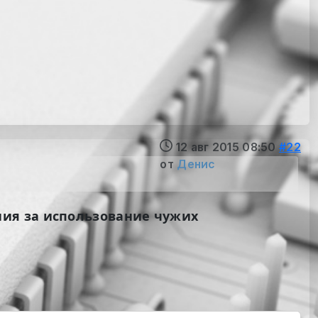
12 авг 2015 08:50
#22
от
Денис
ния за использование чужих