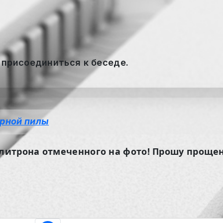
 присоединиться к беседе.
ярной пилы
литрона отмеченного на фото! Прошу проще