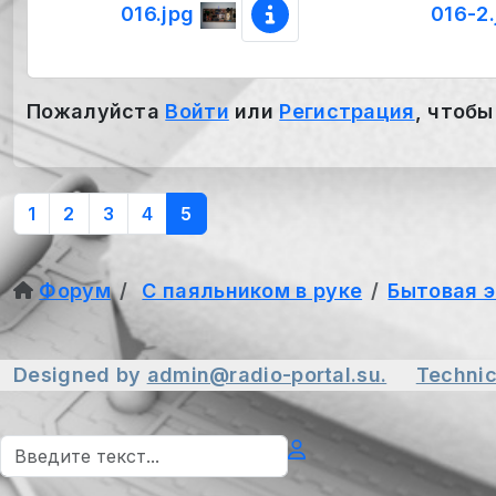
016.jpg
016-2
Пожалуйста
Войти
или
Регистрация
, чтобы
1
2
3
4
5
Форум
С паяльником в руке
Бытовая 
Designed by
admin@radio-portal.su.
Technic
Поиск