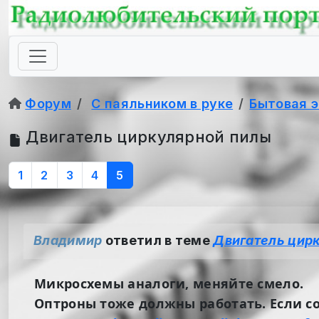
Форум
С паяльником в руке
Бытовая 
Двигатель циркулярной пилы
1
2
3
4
5
Владимир
ответил в теме
Двигатель цир
Микросхемы аналоги, меняйте смело.
Оптроны тоже должны работать. Если с