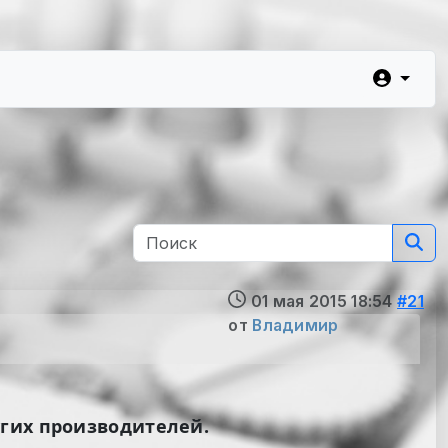
01 мая 2015 18:54
#21
от
Владимир
угих производителей.