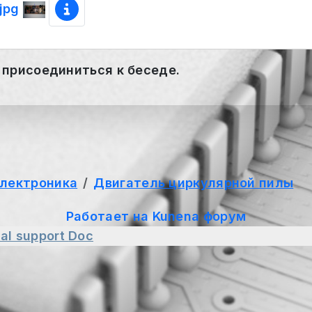
.jpg
 присоединиться к беседе.
электроника
Двигатель циркулярной пилы
Работает на
Kunena форум
al support
Doc