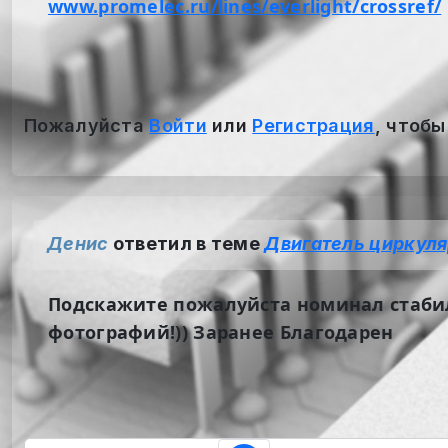
www.promelec.ru/lines/everlight/crossref/
Пожалуйста
Войти
или
Регистрация
, чтобы
Денис
ответил в теме
Двигатель циркул
Подскажите пожалуйста номинал стаби
фотографий!)) Заранее Благодарен