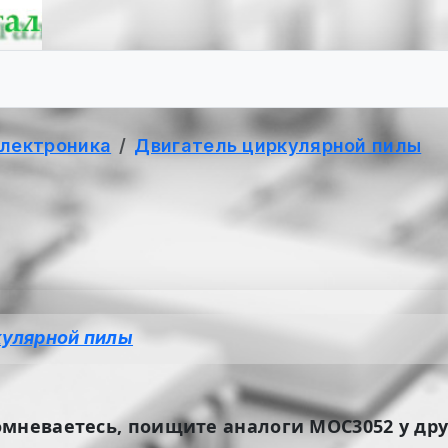
электроника
Двигатель циркулярной пилы
кулярной пилы
омневаетесь, поищите аналоги МОС3052 у др