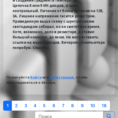
и создания градиента температур.
Цепочка 8 или 9 ИК-диодов, и один
контрольный. Питание от блока питания на 12В,
3А. Лишнее напряжение гасится резистром.
Приведенную выше схему с шунтом синим
светодиодом собирал, но он светит все время.
Хотя, возможно, дело в резисторе, я ставил
большой номинал, до 4ком. Не могу вставить
ссылки на марки диодов. Вечером с компьютера
попробую. Спасибо.
Пожалуйста
Войти
или
Регистрация
, чтобы
присоединиться к беседе.
1
2
3
4
5
6
7
8
9
10
18