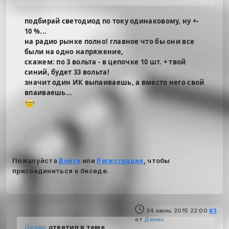
подбирай светодиод по току одинаковому, ну +-
10 %...
на радио рынке полно! главное что бы они все
были на одно напряжение,
скажем: по 3 вольта - в цепочке 10 шт. + твой
синий, будет 33 вольта!
значит один ИК выпаиваешь, а вместо него свой
впаиваешь...
Пожалуйста
Войти
или
Регистрация
, чтобы
присоединиться к беседе.
24 июнь 2015 22:00
#3
от
Денис
Денис
ответил в теме