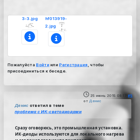
3-3.jpg
hf013919-
2.jpg
Пожалуйста
Войти
или
Регистрация
, чтобы
присоединиться к беседе.
25 июнь 2015 08:17
#5
от
Денис
Денис
ответил в теме
проблема с ИК-светодиодами
Сразу оговорюсь, это промышленная установка.
ИК-диоды используются для локального нагрева