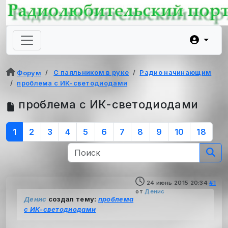
С паяльником в руке
Радио начинающим
Форум
проблема с ИК-светодиодами
проблема с ИК-светодиодами
1
2
3
4
5
6
7
8
9
10
18
24 июнь 2015 20:34
#1
от
Денис
Денис
создал тему:
проблема
с ИК-светодиодами