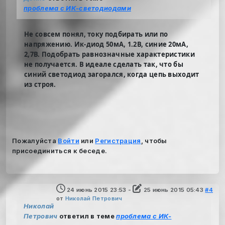
проблема с ИК-светодиодами
Не совсем понял, току подбирать или по
напряжению. Ик-диод 50мА, 1.2В, синие 20мА,
2,7В. Подобрать равнозначные характеристики
не получается. В идеале сделать так, что бы
синий светодиод загорался, когда цепь выходит
из строя.
Пожалуйста
Войти
или
Регистрация
, чтобы
присоединиться к беседе.
24 июнь 2015 23:53
-
25 июнь 2015 05:43
#4
от
Николай Петрович
Николай
Петрович
ответил в теме
проблема с ИК-