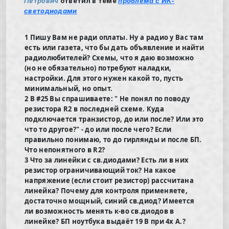
Петрович
ответил в теме
проблема с ИК-
светодиодами
1 Пишу Вам не ради оплаты. Ну а радио у Вас там
есть или газета, что бы дать объявление и найти
радиолюбителей? Схемы, что я даю возможно
(но не обязательно) потребуют наладки,
настройки. Для этого нужен какой то, пусть
минимальный, но опыт.
2 В #25 Вы спрашиваете: " Не понял по поводу
резистора R2 в последней схеме. Куда
подключается транзистор, до или после? Или это
что то другое?" - до или после чего? Если
правильно понимаю, то до гирлянды и после БП.
Что непонятного в R2?
3 Что за линейки с св.диодами? Есть ли в них
резистор ограничивающий ток? На какое
напряжение (если стоит резистор) рассчитана
линейка? Почему для контроля применяете,
достаточно мощный, синий св.диод? Имеется
ли возможность менять к-во св.диодов в
линейке? БП ноутбука выдаёт 19 В при 4х А.?