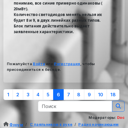
понимаю, все синие примерно одинаковы (
20мВт).
Количество светодиодов менять нельзя их
будет 8 и 9, в двух линейках разных типов.
Блок питания действительно выдает
заявленные характеристики.
Пожалуйста
Войти
или
Регистрация
, чтобы
присоединиться к беседе.
1
2
3
4
5
6
7
8
9
10
18
Модераторы:
Doc
С паяльником в руке
Радио начинающим
Форум