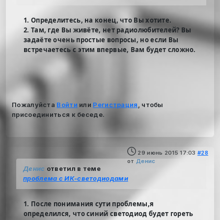
1. Определитесь, на конец, что Вы хотите.
2. Там, где Вы живёте, нет радиолюбителей? Вы
задаёте очень простые вопросы, но если Вы
встречаетесь с этим впервые, Вам будет сложно.
Пожалуйста
Войти
или
Регистрация
, чтобы
присоединиться к беседе.
29 июнь 2015 17:03
#28
от
Денис
Денис
ответил в теме
проблема с ИК-светодиодами
1. После понимания сути проблемы,я
определился, что синий светодиод будет гореть