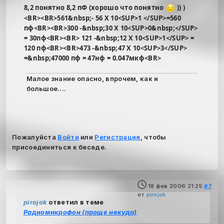
8,2 понятно 8,2 пФ (хорошо что понятно
)) )
<BR><BR>561&nbsp;- 56 Х 10<SUP>1 </SUP>=560
пф<BR><BR>300 -&nbsp;30 Х 10<SUP>0&nbsp;</SUP>
= 30пф<BR><BR> 121 -&nbsp;12 Х 10<SUP>1</SUP> =
120 пф<BR><BR>473 -&nbsp;47 Х 10<SUP>3</SUP>
=&nbsp;47000 пф = 47нф = 0.047мкф<BR>
Малое знание опасно, впрочем, как и
большое....
Пожалуйста
Войти
или
Регистрация
, чтобы
присоединиться к беседе.
18 фев 2006 21:25
#7
от
pirojok
pirojok
ответил в теме
Радиомикрофон (проще некуда)