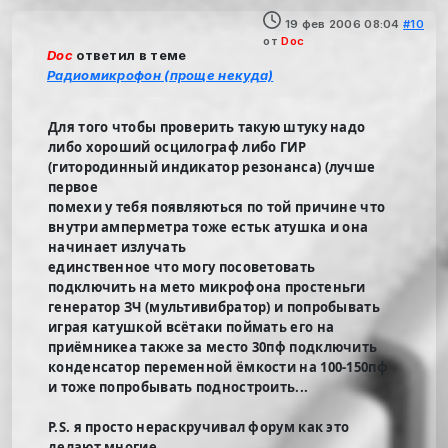
19 фев 2006 08:04
#10
от
Doc
Doc
ответил в теме
Радиомикрофон (проще некуда)
Для того чтобы проверить такую штуку надо
либо хороший осцилограф либо ГИР
(гитородинный индикатор резонанса) (лучше
первое
помехи у тебя появляються по той причине что
внутри амперметра тоже естьк атушка и она
начинает излучать
единственное что могу посоветовать
подключить на мето микрофона простеньги
генератор ЗЧ (мультивибратор) и попробывать
играя катушкой всётаки поймать его на
приёмникеа также за место 30пф подключить
конденсатор переменной ёмкости на 100-150пф
и тоже попробывать подностроить...
P.S. я просто нераскручивал форум как это
делают многие