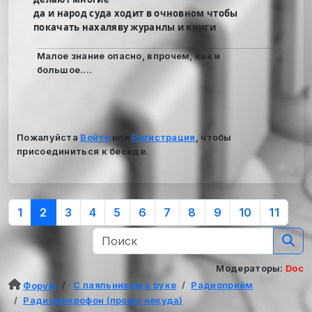
да и народ суда ходит в очновном чтобы
покачать нахаляву журанлы и книги
Малое знание опасно, впрочем, как и
большое....
Пожалуйста
Войти
или
Регистрация
, чтобы
присоединиться к беседе.
1
2
3
4
5
6
7
8
9
10
11
Модераторы:
Doc
С паяльником в руке
Радиоприём
Форум
Радиомикрофон (проще некуда)