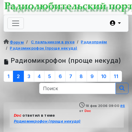
С паяльником в руке
Радиоприём
Форум
Радиомикрофон (проще некуда)
Радиомикрофон (проще некуда)
1
2
3
4
5
6
7
8
9
10
11
18 фев 2006 09:00
#6
от
Doc
Doc
ответил в теме
Радиомикрофон (проще некуда)