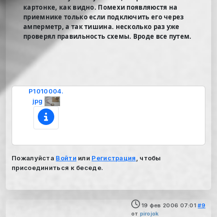
картонке, как видно. Помехи появляюстя на
приемнике только если подключить его через
амперметр, а так тишина. несколько раз уже
проверял правильность схемы. Вроде все путем.
P1010004.
jpg
Пожалуйста
Войти
или
Регистрация
, чтобы
присоединиться к беседе.
19 фев 2006 07:01
#9
от
pirojok