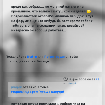
вроде как собрал.... не могу поймать его на
приемнике. что только с катушкой ни делал
Потребляет ток около 850 миллиампер. Док, а тут
на форуме еще кто нибудь бывает кроме тебя? У
тебя есть опыт в создании таких девайсов?
интересно он вообще работает...
Пожалуйста
Войти
или
Регистрация
, чтобы
присоединиться к беседе.
19 фев 2006 06:58
#8
от
pirojok
pirojok
ответил в теме
Радиомикрофон (проще некуда)
вот такая штука получилась, собрал пока на