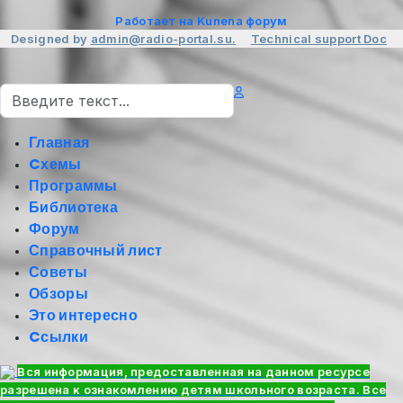
Работает на
Kunena форум
Designed by
admin@radio-portal.su.
Technical support
Doc
Поиск
Главная
Cхемы
Программы
Библиотека
Форум
Справочный лист
Советы
Обзоры
Это интересно
Cсылки
Вся информация, предоставленная на данном ресурсе
разрешена к ознакомлению детям школьного возраста. Все