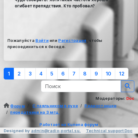
огибает препядствия. Кто пробовал?
Пожалуйста
Войти
или
Регистрация
, чтобы
присоединиться к беседе.
1
2
3
4
5
6
7
8
9
10
12
Модераторы:
Doc
С паяльником в руке
Радиостанции
Форум
передатчики на 3 мгц.
Работает на
Kunena форум
Designed by
admin@radio-portal.su.
Technical support
Doc