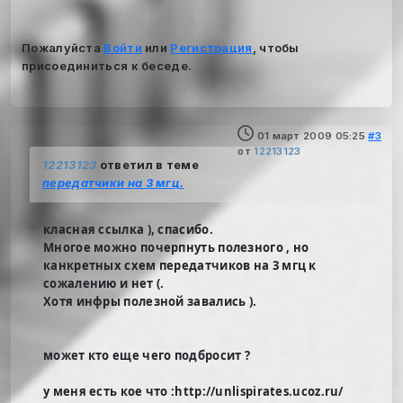
Пожалуйста
Войти
или
Регистрация
, чтобы
присоединиться к беседе.
01 март 2009 05:25
#3
от
12213123
12213123
ответил в теме
передатчики на 3 мгц.
класная ссылка ), спасибо.
Многое можно почерпнуть полезного , но
канкретных схем передатчиков на 3 мгц к
сожалению и нет (.
Хотя инфры полезной завались ).
может кто еще чего подбросит ?
у меня есть кое что :http://unlispirates.ucoz.ru/