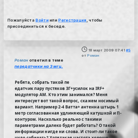
Пожалуйста
Войти
или
Регистрация
, чтобы
присоединиться к беседе.
18 март 2009 07:41
#5
от
Роман
Роман
ответил в теме
передатчики на 3 мгц.
Ребята, собрать такой пе
едатчик пару пустяков ЗГ+усилок на IRF+
модулятор АМ. Кто этим занимался? Меня
интересует вот такой вопрос, скажем носимый
вариант. Например 2-4 Ватта+ антенна штырь 1
метр согласованная удлиняющей катушкой и П-
контуром. Насколько реально с такими
параметрами далеко будет работать? О такой
информации нигде ни слова. И стоит-ли такое
чудо собирать? Хотятакая частота хорошо