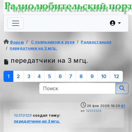
С паяльником в руке
Радиостанции
Форум
передатчики на 3 мгц.
передатчики на 3 мгц.
1
2
3
4
5
6
7
8
9
10
12
28 фев 2009 16:20
#1
от
12213123
12213123
создал тему:
передатчики на 3 мгц.