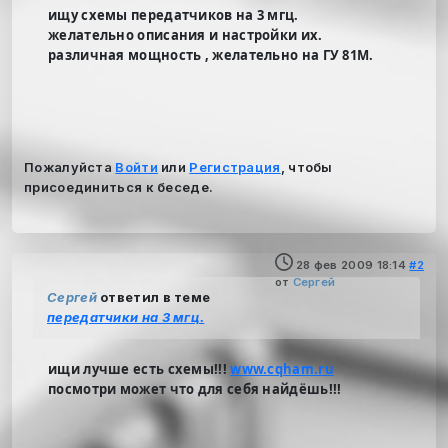
ищу схемы передатчиков на 3 мгц.
желательно описания и настройки их.
различная мощность , желательно на ГУ 81М.
Пожалуйста
Войти
или
Регистрация
, чтобы
присоединиться к беседе.
28 фев 2009 18:14
#2
от
Cергей
Cергей
ответил в теме
передатчики на 3 мгц.
ищи лучше есть схемы!!!
www.cqham.ru
посмотри может что для себя найдёшь!!!