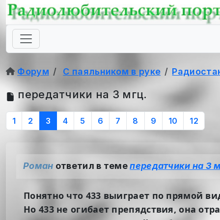
Форум
С паяльником в руке
Радиоста
передатчики на 3 мгц.
1
2
3
4
5
6
7
8
9
10
12
Роман
ответил в теме
передатчики на 3 м
Понятно что 433 выиграет по прямой ви
Но 433 не огибает препядствия, она отр