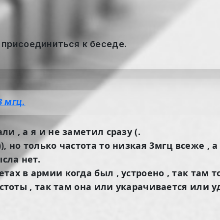
 присоединиться к беседе.
3 мгц.
ли , а я и не заметил сразу (.
), но только частота то низкая 3мгц всеже , а
ысла нет.
етах в армии когда был , устроено , так там 
е частоты , так там она или укарачивается ил