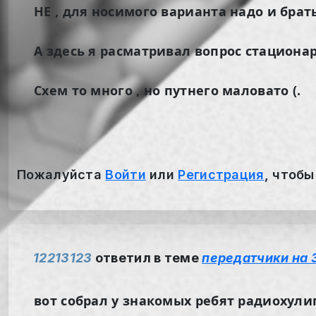
НЕ , для носимого варианта надо и бра
А здесь я расматривал вопрос стациона
Схем то много , но путнего маловато (.
Пожалуйста
Войти
или
Регистрация
, чтобы
12213123
ответил в теме
передатчики на 
вот собрал у знакомых ребят радиохулиг