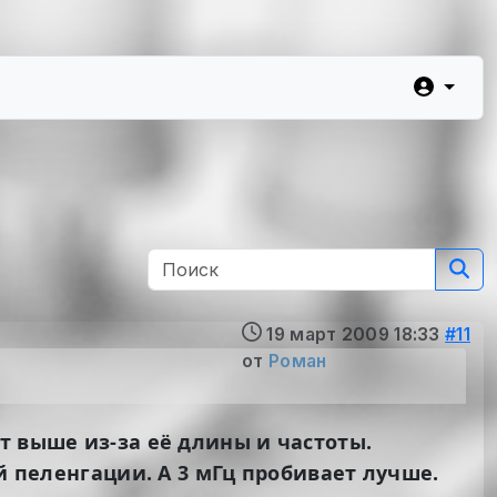
19 март 2009 18:33
#11
от
Роман
т выше из-за её длины и частоты.
й пеленгации. А 3 мГц пробивает лучше.