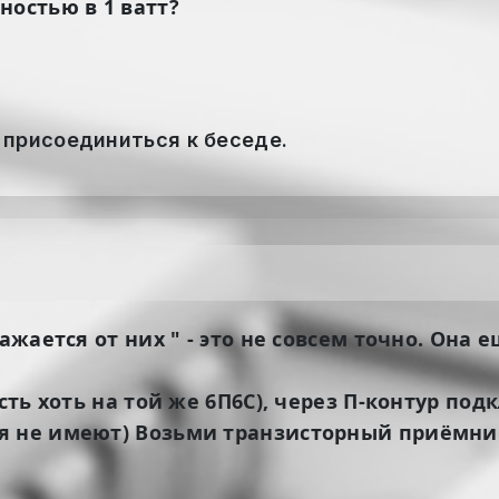
ностью в 1 ватт?
 присоединиться к беседе.
ажается от них " - это не совсем точно. Она 
усть хоть на той же 6П6С), через П-контур по
я не имеют) Возьми транзисторный приёмник