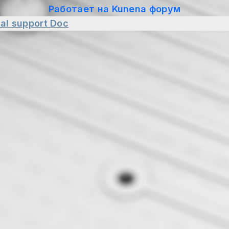
Работает на
Kunena форум
al support
Doc