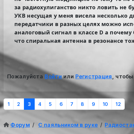
за радиохулиганство никто ловить не бу
УКВ несущая у меня висела несколько дн
передатчики в разных целях можно исп
аналоговый сигнал в классе D а почему 
что спиральная антенна в резонансе тож
Пожалуйста
Войти
или
Регистрация
, чтобы
1
2
3
4
5
6
7
8
9
10
12
Форум
С паяльником в руке
Радиоста