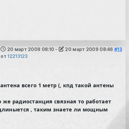
20 март 2009 08:10
-
20 март 2009 08:46
#13
от
12213123
 антена всего 1 метр (, кпд такой антены
то же радиостанция связная то работает
и удлиныется , таким знаете ли мощным