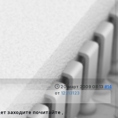
20 март 2009 08:13
#14
от
12213123
дет заходите почитайте ,