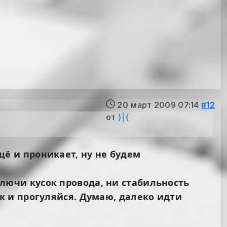
20 март 2009 07:14
#12
от
}|{
ещё и проникает, ну не будем
дключи кусок провода, ни стабильность
 и прогуляйся. Думаю, далеко идти