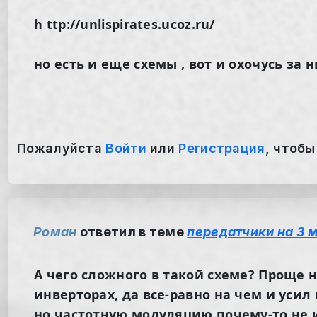
h ttp://unlispirates.ucoz.ru/
но есть и еще схемы , вот и охочусь за н
Пожалуйста
Войти
или
Регистрация
, чтобы
Роман
ответил в теме
передатчики на 3 м
А чего сложного в такой схеме? Проще 
инверторах, да все-равно на чем и уси
но частотную модуляцию почему-то не и