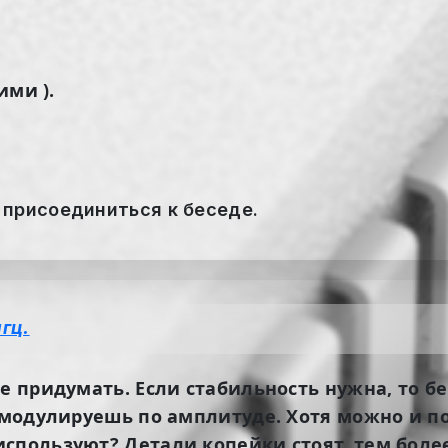
ими ).
 присоединиться к беседе.
гц.
не придумать. Если стабильность нужна, то 
л модулируешь по амплитуде. Хотя можно и по
спользуют? Детали копейки стоят, тем более