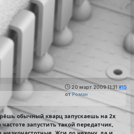
20 март 2009 11:31
#15
от
Роман
берёшь обычный кварц запускаешь на 2х
 частоте запустить такой передатчик,
 низкочастотные. Жги до нехочу, да и