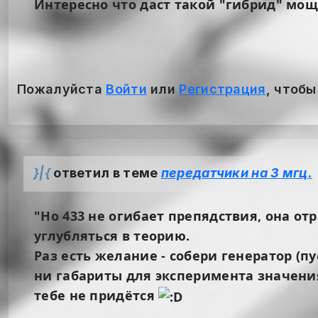
Интересно что даст такой "гибрид" мощ
Пожалуйста
Войти
или
Регистрация
, чтобы
}|{
ответил в теме
передатчики на 3 мгц.
"Но 433 не огибает препядствия, она отр
углубляться в теорию.
Раз есть желание - собери генератор (п
ни габариты для эксперимента значени
тебе не придётся