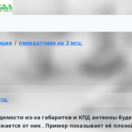
нции
передатчики на 3 мгц.
гц.
димости из-за габаритов и КПД антенны буде
ажается от них . Пример показывает её плохо