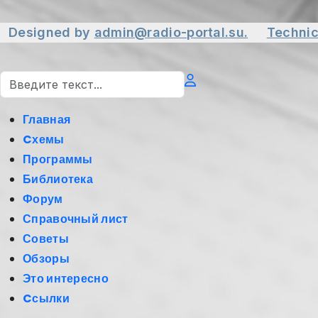
Designed by
admin@radio-portal.su.
Technic
Поиск
Главная
Cхемы
Программы
Библиотека
Форум
Справочный лист
Советы
Обзоры
Это интересно
Cсылки