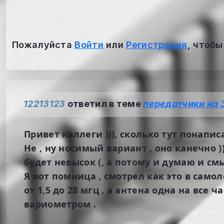
Пожалуйста
Войти
или
Регистрация
, чтобы
12213123
ответил в теме
передатчики на 
Привет каллеги ))), сколько тут понаписа
Не , ну носимый вариант , оно канечно ))
будет невысок (, а потому и думаю и см
Я вот помница , смотрел как это в самол
от 1,5 до 28 мгц , а антена одна на вс
вариометром .