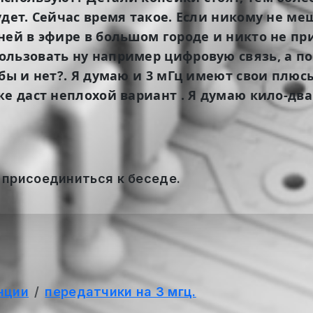
дет. Сейчас время такое. Если никому не ме
ей в эфире в большом городе и никто не при
ользовать ну например цифровую связь, а п
бы и нет?. Я думаю и 3 мГц имеют свои плюсы
е даст неплохой вариант . Я думаю кило-два
 присоединиться к беседе.
нции
передатчики на 3 мгц.