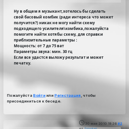
Ну в общем я музыкант,хотелось бы сделать
свой басовый комбик (ради интереса что может
получится?) никак не могу найти схему
подходящего усилителя\комбика,пожалуйста
помогите найти хотябы схему, для справки
приблизительные параметры :
Мощность: от 7 до 75 ват
Параметры звука: мин. 30 гц
Если все удастся выложу результат и может
печатку.
Пожалуйста
Войти
или
Регистрация
, чтобы
присоединиться к беседе.
30 мая 2010 18:26
#2
от
Smoker