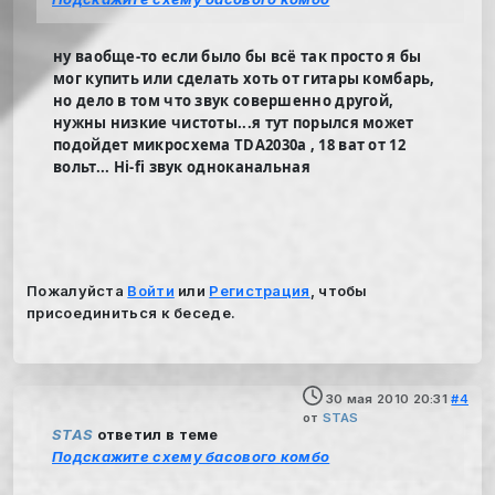
ну ваобще-то если было бы всё так просто я бы
мог купить или сделать хоть от гитары комбарь,
но дело в том что звук совершенно другой,
нужны низкие чистоты...я тут порылся может
подойдет микросхема TDA2030a , 18 ват от 12
вольт... Hi-fi звук одноканальная
Пожалуйста
Войти
или
Регистрация
, чтобы
присоединиться к беседе.
30 мая 2010 20:31
#4
от
STAS
STAS
ответил в теме
Подскажите схему басового комбо