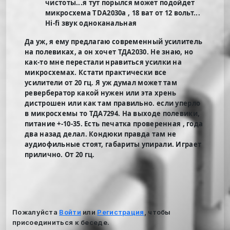
чистоты...я тут порылся может подойдет
микросхема TDA2030a , 18 ват от 12 вольт...
Hi-fi звук одноканальная
Да уж, я ему предлагаю современный усилитель
на полевиках, а он хочет ТДА2030. Не знаю, но
как-то мне перестали нравиться усилки на
микросхемах. Кстати практически все
усилители от 20 гц. Я уж думал может там
ревербератор какой нужен или эта хрень
дистрошен или как там правильно. если уперло
в микросхемы то ТДА7294. На выходе полевики,
питание +-10-35. Есть печатка проверенная , года
два назад делал. Кондюки правда там не
аудиофильные стоят, габариты упирали. Играет
прилично. От 20 гц.
Пожалуйста
Войти
или
Регистрация
, чтобы
присоединиться к беседе.