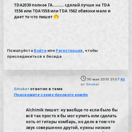
TDA2030 полное ГА......... сделай лучше на TDA
1556 или TDA1558 или TDA 1562 обвязки мало и
дает то что пишет
Пожалуйста
Войти
или
Регистрация
, чтобы
присоединиться к беседе.
30 мая 2010 21:07
#5
от
Smoker
Smoker
ответил в теме
Подскажите схему басового комбо
Alchimik пишет: ну ваобще-то если было бы
всё так просто я бы мог купить или сделать
хоть от гитары комбарь, но дело в том что
звук совершенно другой, нужны низкие