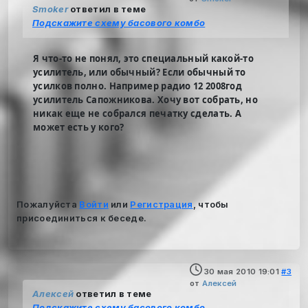
Smoker
ответил в теме
Подскажите схему басового комбо
Я что-то не понял, это специальный какой-то
усилитель, или обычный? Если обычный то
усилков полно. Например радио 12 2008год
усилитель Сапожникова. Хочу вот собрать, но
никак еще не собрался печатку сделать. А
может есть у кого?
Пожалуйста
Войти
или
Регистрация
, чтобы
присоединиться к беседе.
30 мая 2010 19:01
#3
от
Алексей
Алексей
ответил в теме
Подскажите схему басового комбо