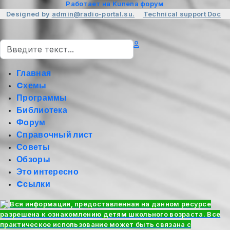
Работает на
Kunena форум
Designed by
admin@radio-portal.su.
Technical support
Doc
Поиск
Главная
Cхемы
Программы
Библиотека
Форум
Справочный лист
Советы
Обзоры
Это интересно
Cсылки
Вся информация, предоставленная на данном ресурсе
разрешена к ознакомлению детям школьного возраста. Все
практическое использование может быть связана с