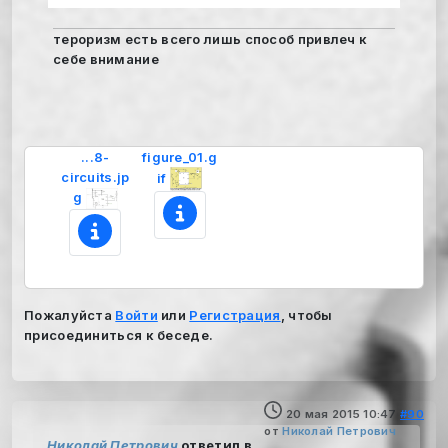
тероризм есть всего лишь способ привлеч к
себе внимание
...8-
figure_01.g
circuits.jp
if
g
Пожалуйста
Войти
или
Регистрация
, чтобы
присоединиться к беседе.
20 мая 2015 10:47
#90
от
Николай Петрович
Николай Петрович
ответил в