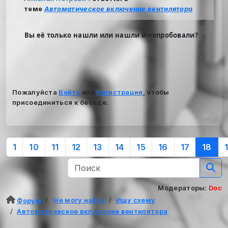
теме
Автоматическое включение вентилятора
Вы её только нашли или нашли и попробовали?
Пожалуйста
Войти
или
Регистрация
, чтобы
присоединиться к беседе.
1
10
11
12
13
14
15
16
17
18
Модераторы:
Doc
Не могу найти
Ищу схему
Форум
Автоматическое включение вентилятора