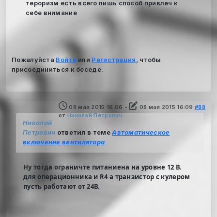
тероризм есть всего лишь способ привлеч к
себе внимание
Пожалуйста
Войти
или
Регистрация
, чтобы
присоединиться к беседе.
08 мая 2015 16:06
-
08 мая 2015 16:09
#88
от
Николай Петрович
Николай
Петрович
ответил в теме
Автоматическое
включение вентилятора
Ну тогда ограничте питаниена на уровне 12 В.
для операционника и R4 а транзистор с кулером
пусть работают от 24В.