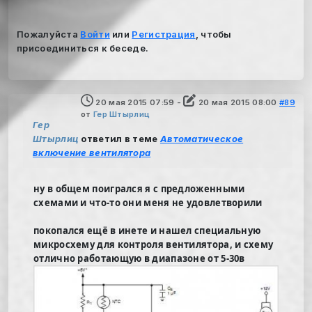
Пожалуйста
Войти
или
Регистрация
, чтобы
присоединиться к беседе.
20 мая 2015 07:59
-
20 мая 2015 08:00
#89
от
Гер Штырлиц
Гер
Штырлиц
ответил в теме
Автоматическое
включение вентилятора
ну в общем поигрался я с предложенными
схемами и что-то они меня не удовлетворили
покопался ещё в инете и нашел специальную
микросхему для контроля вентилятора, и схему
отлично работающую в диапазоне от 5-30в