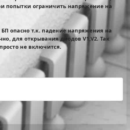
 при попытки ограничить напряжение на
БП опасно т.к. падение напряжения на
чно, для открывания диодов V1,V2. Так
 просто не включится.