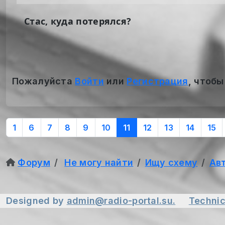
Стас, куда потерялся?
Пожалуйста
Войти
или
Регистрация
, чтобы
1
6
7
8
9
10
11
12
13
14
15
Форум
Не могу найти
Ищу схему
Ав
Designed by
admin@radio-portal.su.
Technic