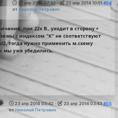
21 апр 2014 07:32
-
22 апр 2014 10:51
#54
от
Николай Петрович
чения ,при 22х В., уходит в сторону +
.схемы с индексом "К" не соответствуют
Uп/2, тогда нужно применить м.схему
ак мы уже убедились.
23 апр 2014 03:42
-
23 апр 2014 03:43
#55
от
Николай Петрович