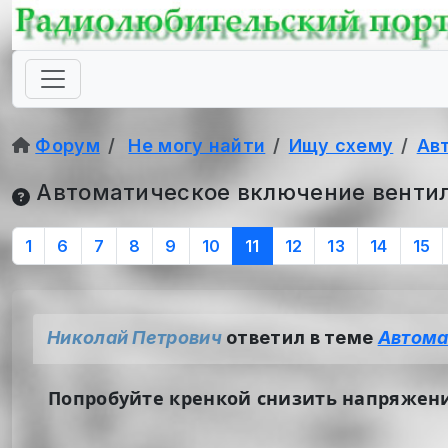
Форум
Не могу найти
Ищу схему
Ав
Автоматическое включение венти
1
6
7
8
9
10
11
12
13
14
15
Николай Петрович
ответил в теме
Автома
Попробуйте кренкой снизить напряжени е