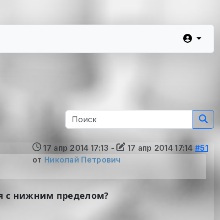
17 апр 2014 17:13
-
17 апр 2014 17:14
#51
от
Николай Петрович
тся с нижним пределом?