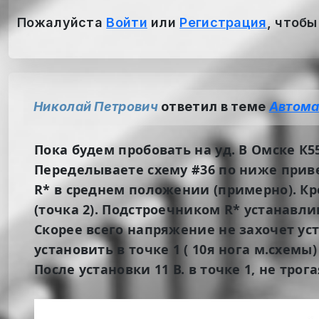
Пожалуйста
Войти
или
Регистрация
, чтобы
Николай Петрович
ответил в теме
Автома
Пока будем пробовать на уд. В Омске К5
Переделываете схему #36 по ниже привед
R* в среднем положении (примерно). Кр
(точка 2). Подстроечником R* устанавлива
Скорее всего напряжение не захочет ус
установить в точке 1 ( 10я нога м.схем
После установки 11 В. в точке 1, не трог