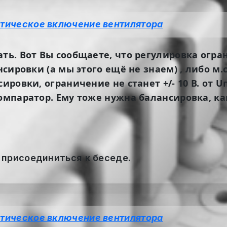
тическое включение вентилятора
ть. Вот Вы сообщаете, что регулировка ограни
ансировки (а мы этого ещё не знаем) , либо м
сировки, ограничение не станет +/- 10 В. от 
компаратор. Ему тоже нужна балансировка, к
 присоединиться к беседе.
тическое включение вентилятора