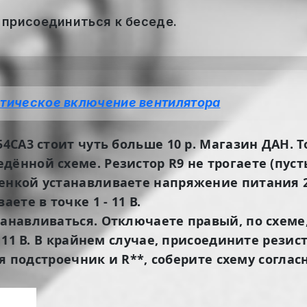
 присоединиться к беседе.
тическое включение вентилятора
54СА3 стоит чуть больше 10 р. Магазин ДАН. Т
ённой схеме. Резистор R9 не трогаете (пусть
енкой устанавливаете напряжение питания 22
ете в точке 1 - 11 В.
танавливаться. Отключаете правый, по схеме
ы) 11 В. В крайнем случае, присоедините рези
ая подстроечник и R**, соберите схему согласн