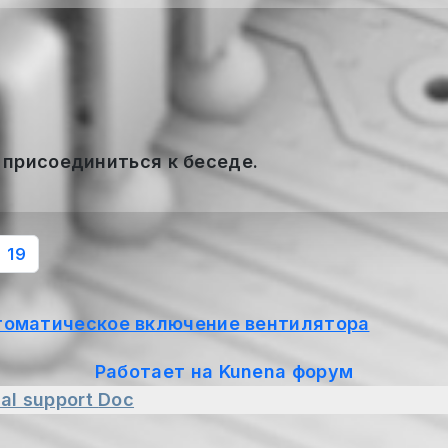
 присоединиться к беседе.
19
томатическое включение вентилятора
Работает на
Kunena форум
al support
Doc