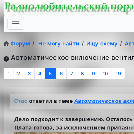
Форум
Не могу найти
Ищу схему
Ав
Автоматическое включение венти
1
2
3
4
5
6
7
8
9
10
19
Стас
ответил в теме
Автоматическое вкл
Дело подходит к завершению. Осталось 
Плата готова, за исключением припаян