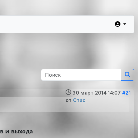
30 март 2014 14:07
#21
от
Стас
в и выхода